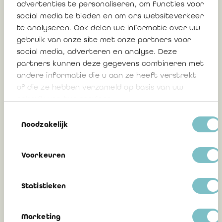
advertenties te personaliseren, om functies voor
social media te bieden en om ons websiteverkeer
IREFI Notice 2026/05: Update model
te analyseren. Ook delen we informatie over uw
reports prudential reporting 30 June
gebruik van onze site met onze partners voor
2026
social media, adverteren en analyse. Deze
partners kunnen deze gegevens combineren met
andere informatie die u aan ze heeft verstrekt
of die ze hebben verzameld op basis van uw
23 juli 2026
gebruik van hun services.
Toestemmingsselectie
Noodzakelijk
IREFI Notice 2026-04: Attentions Points
Letter
Voorkeuren
Statistieken
3 juli 2026
Marketing