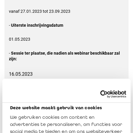
vanaf 27.01.2023 tot 23.09.2023
-
Uiterste inschrijvingsdatum
01.05.2023
-
Sessie ter plaatse, die nadien als webinar beschikbaar zal
zijn:
16.05.2023
09:30 tot 12:30 et 13:30 tot 16:30
- Plaats en datum van de evaluatietest
Deze website maakt gebruik van cookies
De evaluatietest vindt plaats in de lokalen van het
We gebruiken cookies om content en
ITAA/IBR (6de verdieping), E. Jacqmainlaan 135, 1000
advertenties te personaliseren, om functies voor
Brussel:
social media te bieden en om ons websiteverkeer