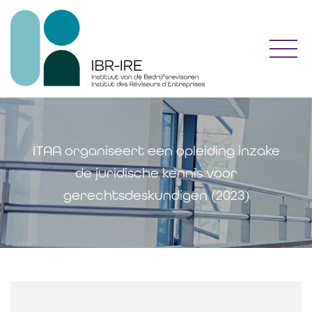
Toggl
ITAA organiseert een opleiding inzake
de juridische kennis voor
gerechtsdeskundigen (2023)