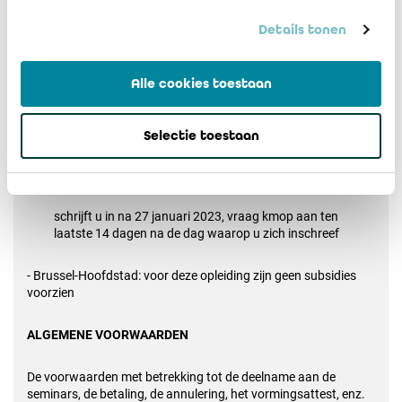
SUBSIDIES
Details tonen
De subsidie is gekoppeld aan het volgen van de opleiding.
Alle cookies toestaan
- Vlaams Gewest -
Kmo-portefeuille
- ITAA-registratienummer:
DV.O241925
Selectie toestaan
schrijft u in voor 27 januari 2023, vraag kmop aan ten
laatste op 10 februari 2023
schrijft u in na 27 januari 2023, vraag kmop aan ten
laatste 14 dagen na de dag waarop u zich inschreef
- Brussel-Hoofdstad: voor deze opleiding zijn geen subsidies
voorzien
ALGEMENE VOORWAARDEN
De voorwaarden met betrekking tot de deelname aan de
seminars, de betaling, de annulering, het vormingsattest, enz.