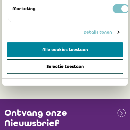
25 juni 2024
Marketing
Maak kennis met Liberform, het
Details tonen
opleidingscentrum voor de sector van
het vrije beroep
Alle cookies toestaan
Selectie toestaan
25 februari 2016
Ontvang onze
Nieuwsbrief