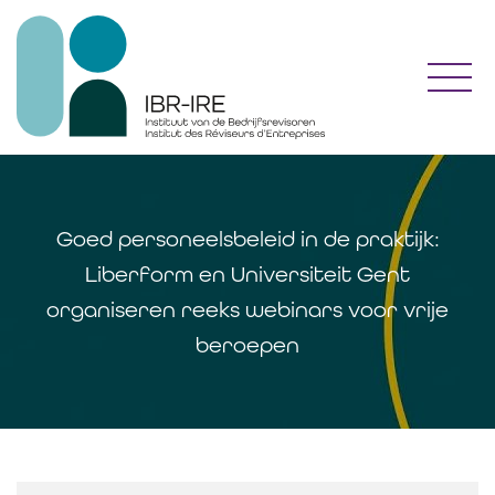
Toggl
Goed personeelsbeleid in de praktijk:
Liberform en Universiteit Gent
organiseren reeks webinars voor vrije
beroepen