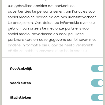
We gebruiken cookies om content en
advertenties te personaliseren, om functies voor
Gerelateerd
social media te bieden en om ons websiteverkeer
te analyseren. Ook delen we informatie over uw
gebruik van onze site met onze partners voor
Liberform congres 'De werkvloer in
social media, adverteren en analyse. Deze
balans' - 3 december 2026
partners kunnen deze gegevens combineren met
andere informatie die u aan ze heeft verstrekt
of die ze hebben verzameld op basis van uw
gebruik van hun services.
6 augustus 2026
Toestemmingsselectie
Noodzakelijk
Liberform: Verbeter je professionele
Voorkeuren
vaardigheden met aantrekkelijke
opleidingspremies
Statistieken