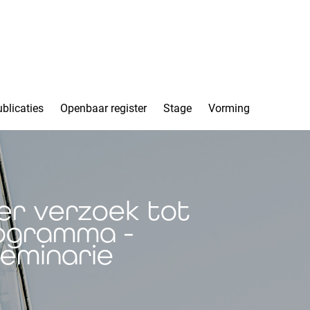
blicaties
Openbaar register
Stage
Vorming
er verzoek tot
rogramma -
seminarie