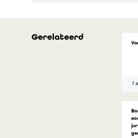
Gerelateerd
Vo
1 a
Ba
ec
ju
ge