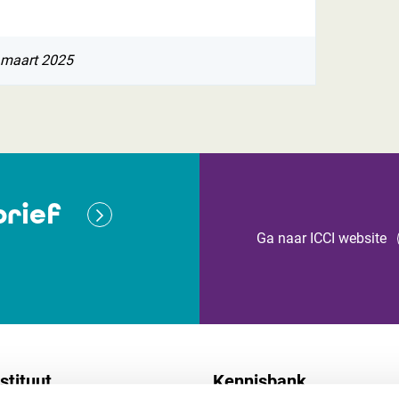
 maart 2025
rief
Ga naar ICCI website
stituut
Kennisbank