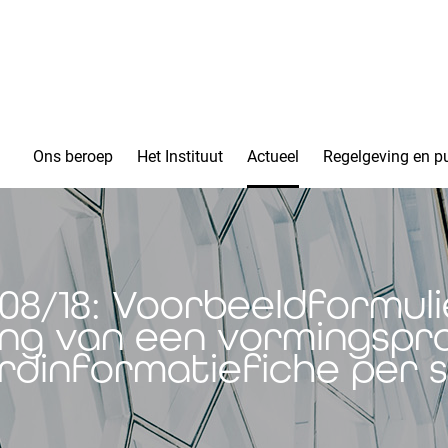
Ons beroep
Het Instituut
Actueel
Regelgeving en pu
08/18: Voorbeeldformuli
ng van een vormingsp
dinformatiefiche per 