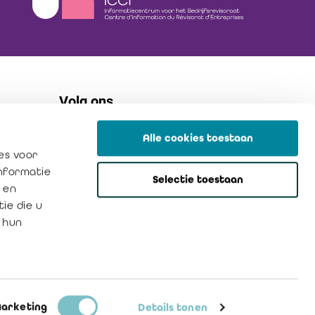
Volg ons
Alle cookies toestaan
flickr
es voor
linkedin
informatie
Selectie toestaan
instagram
 en
ie die u
 hun
Privacybeleid
Cookies
arketing
Details tonen