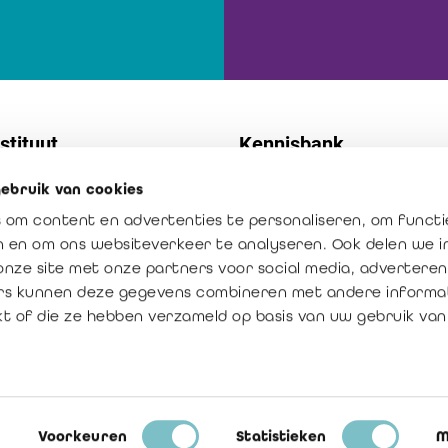
stituut
Kennisbank
ebruik van cookies
t
Normen
 om content en advertenties te personaliseren, om functi
 diensten
Publicaties
en en om ons websiteverkeer te analyseren. Ook delen we 
ssie: vertrouwen creëren
Het beroep in cijfers
onze site met onze partners voor social media, adverteren
rs kunnen deze gegevens combineren met andere informat
oegde waarde van de
kt of die ze hebben verzameld op basis van uw gebruik van
revisor
Voorkeuren
Statistieken
M