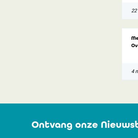
22 
Me
Ov
4 
Ontvang onze Nieuwsb