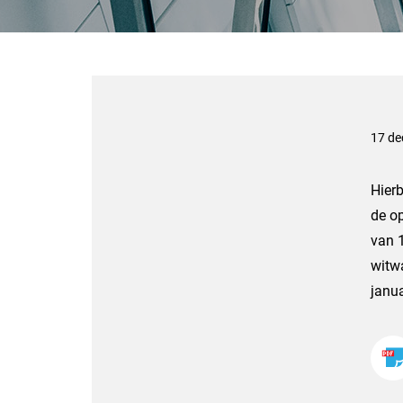
17 de
Hierb
de o
van 1
witwa
janua