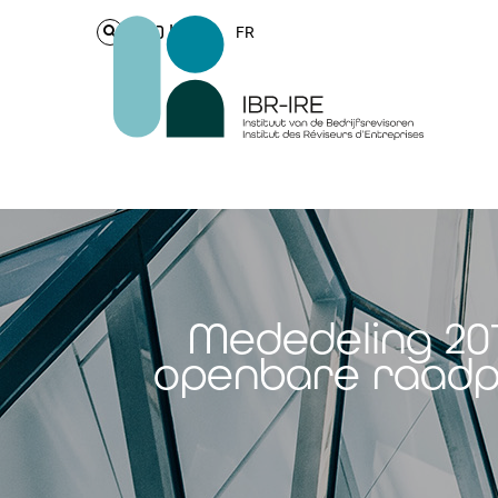
Login
FR
Mededeling 201
openbare raadpl