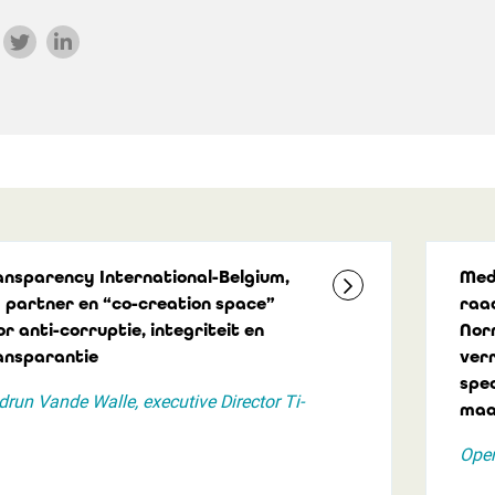
ansparency International-Belgium,
Med
 partner en “co-creation space”
raa
r anti-corruptie, integriteit en
Nor
ansparantie
ver
spe
run Vande Walle, executive Director Ti-
maa
Open