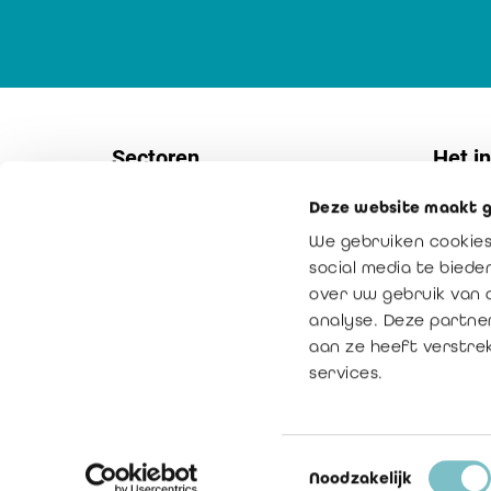
Sectoren
Het in
Deze website maakt g
Vennootschappen
Contac
We gebruiken cookies
KMO's
Interne
social media te bied
Non-profitsector
Onze mi
over uw gebruik van 
analyse. Deze partne
Overheidssector
Toegev
aan ze heeft verstre
Bemiddeling
bedrijfs
services.
Toestemmingsselectie
© Copyright 2016 - 2026
Noodzakelijk