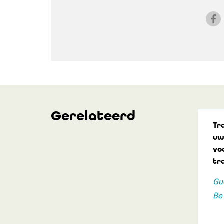
Gerelateerd
Tr
uw
voo
tr
Gud
Be