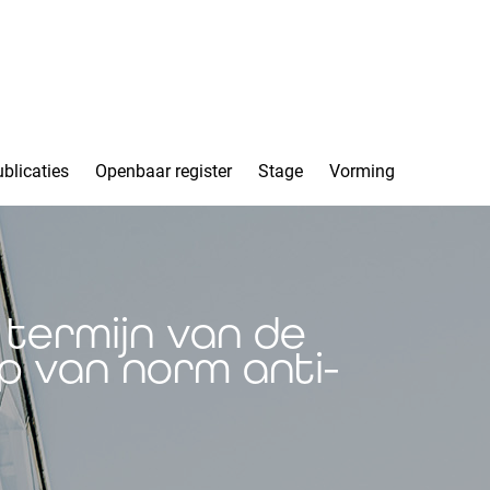
blicaties
Openbaar register
Stage
Vorming
 termijn van de
p van norm anti-