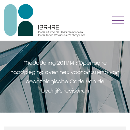
Toggl
Mededeling 2011/14 : Openbare
raadpleging over het voorontwerp van
deontologische Code van de
bedrijfsrevisoren