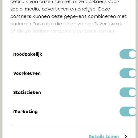
gebruik van onze site met onze partners voor
social media, adverteren en analyse. Deze
partners kunnen deze gegevens combineren met
Gerelateerd
andere informatie die u aan ze heeft verstrekt
of die ze hebben verzameld op basis van uw
gebruik van hun services.
Recente BAOB-publicaties: scherpere
Toestemmingsselectie
focus op kwaliteit, risico en
Noodzakelijk
transparantie
Lieven Acke, bedrijfsrevisor
Voorkeuren
10 juni 2026
Statistieken
Marketing
Mededeling 2025/15: Inzamelen jaarlijkse
informatie Auditors Annual
Cartography – aanmaken XML-bestand
Details tonen