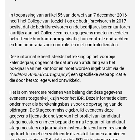
In toepassing van artikel 55 van de wet van 7 december 2016
heeft het College van toezicht op de bedrijfsrevisoren in 2017
beslist dat de bedrijfsrevisoren en de bedrijfsrevisorenkantoren
jaarlijks aan het College een reeks gegevens moeten meedelen
betreffende hun kantoororganisatie, hun controle-opdrachten
en hun honoraria voor controle- en niet-controlediensten.
Deze informatie heeft steeds betrekking op het voorbije
kalenderjaar, ongeacht de datum van afsluiting van het
boekjaar van het kantoor en moet worden ingebracht via de
“Auditors Annual Cartography”
, een specifieke webapplicatie,
die door het College werd ontwikkeld.
Het is om meerdere redenen van belang dat deze gegevens
eveneens toegankelijk zijn voor het IBR. Deze informatie dient
onder meer als berekeningsbasis voor de opvraging van de
bijdragen. De Stagecommissie gebruikt eveneens deze
gegevens tijdens de analyse van het profiel van kandidaat-
stagemeesters en meer bepaald om na te gaan of kandidaat-
stagemeesters op jaarbasis minstens duizend uren revisorale
opdrachten met een voldoende diversiteit kunnen aanbieden
aan hun stagiairs. Tot slot kan het IBR op basis van deze