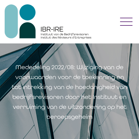
Toggl
Mededeling 2022/08: Wijziging van de
voorwaarden voor de toekenning en
tot intrekking van de hoedanigheid van
bedrijfsrevisoren door het Instituut en
verruiming van de uitzondering op het
beroepsgeheim