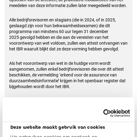
meedelen van deze informatie zullen later meegedeeld worden.
Alle bedrijfsrevisoren en stagiairs (die in 2024, of in 2025,
geslaagd zijn voor hun
bekwaamheidsexamen) die dit
programma van minstens 60 uur tegen 31 december
2025
gevolgd hebben en die aan de vereisten van het
voorontwerp van wet voldoen, zullen een attest
ontvangen van
het IBR waaruit blijkt dat ze deze vorming hebben gevolgd.
Als het voorontwerp van wet in de huidige vorm wordt
aangenomen, zullen enkel bedrijfsrevisoren
die over dit attest
beschikken, de vermelding ‘erkend voor de assurance van
duurzaamheidsinformatie’
krijgen in het openbaar register dat
bijgehouden wordt door het IBR.
30 uur voor eind 2024 voor de oordelen van 2025
Voor de bedrijfsrevisoren die begin 2025 reeds oordelen over
de assurance van
duurzaamheidsinformatie moeten tekenen,
Deze website maakt gebruik van cookies
heeft de Raad van het IBR besloten dat ze moeten
kunnen
bewijzen dat ze minstens 30 uur vorming gevolgd hebben voor
We gebruiken cookies om content en