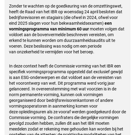
Zonder te wachten op de goedkeuring van de omzettingswet,
heeft de Raad van het IBR op woensdag 24 april besloten dat
bedrijfsrevisoren en stagiairs (die ofwel in 2024, ofwel voor
eind
2025 slagen voor hun bekwaamheidsexamen)
een
vormingsprogramma van minimum 60 uur
moeten volgen dat
voldoet aan de bovenvermelde beschreven vereisten, om
erkend te kunnen
worden om duurzaamheidsaudits uit te
voeren. Deze beslissing was nodig om een periode
van
onzekerheid te vermijden voor het beroep.
In deze context heeft de Commissie vorming van het IBR een
specifiek vormingsprogramma
opgesteld dat exclusief gewijd
is aan ESG-onderwerpen en dat voldoet aan de vereisten van
het
voorontwerp van wet. Dit programma werd vorig jaar
gelanceerd. In overeenstemming met wat
voorzien is in de
norm permanente vorming, kunnen ook vormingen
georganiseerd door
bedrijfsrevisorenkantoren of andere
vormingsoperatoren in aanmerking komen voor
deze
opleidingsuren als ze vooraf werden goedgekeurd door de
Commissie vorming. De confraters die
dergelijke vormingen
gevolgd zouden hebben, zullen dit aan het IBR moeten
meedelen zodat er
rekening mee gehouden kan worden bij het
opstellen van de attesten; de praktische modaliteiten
van het