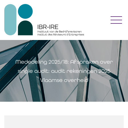
Toggl
Mededeling 2025/18: Afspraken over
single audit: audit rekeningen 2025
Vlaamse overheid