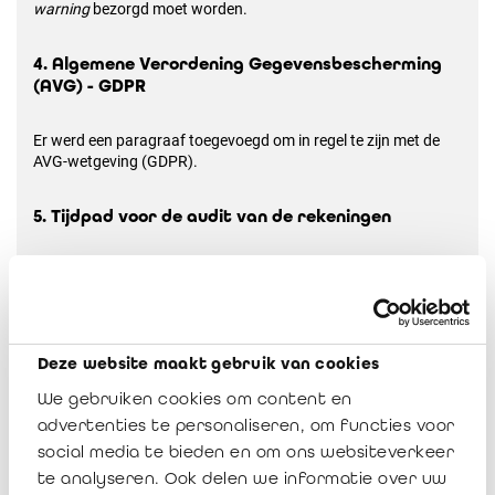
warning
bezorgd moet worden.
4. Algemene Verordening Gegevensbescherming
(AVG) - GDPR
Er werd een paragraaf toegevoegd om in regel te zijn met de
AVG-wetgeving (GDPR).
5. Tijdpad voor de audit van de rekeningen
In de nota 2025 werd het respecteren van het tijdpad nog meer
benadrukt.
6. Contactpersonen
Deze website maakt gebruik van cookies
We gebruiken cookies om content en
De contactpersonen opgenomen in de nota werden geüpdatet.
advertenties te personaliseren, om functies voor
social media te bieden en om ons websiteverkeer
te analyseren. Ook delen we informatie over uw