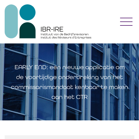
Toggl
EARLY END: een nieuwe applicatie om
de voortijdige onderbreking van het
commissarismandaat kenbaar te maken
aan het CTR