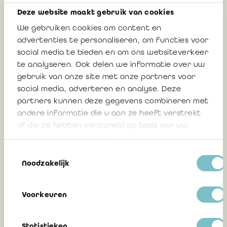
Deze website maakt gebruik van cookies
We gebruiken cookies om content en
Recente BAOB-publicaties: scherpere
advertenties te personaliseren, om functies voor
focus op kwaliteit, risico en
social media te bieden en om ons websiteverkeer
transparantie
te analyseren. Ook delen we informatie over uw
gebruik van onze site met onze partners voor
Lieven Acke, bedrijfsrevisor
social media, adverteren en analyse. Deze
partners kunnen deze gegevens combineren met
andere informatie die u aan ze heeft verstrekt
10 juni 2026
of die ze hebben verzameld op basis van uw
gebruik van hun services.
Toestemmingsselectie
BAOB-conferentie – Betere audits
Noodzakelijk
dankzij cultuur, kritisch denken en
professionele oordeelsvorming
Voorkeuren
Katrien van Tilborg, senior advisor
regelgeving IBR
Statistieken