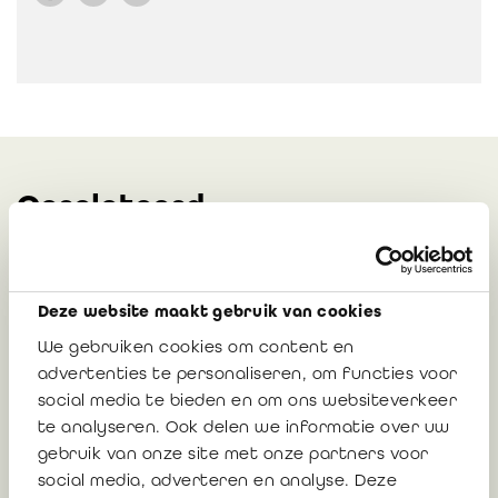
Gerelateerd
IREFI Notice 2026/05: Update model
Deze website maakt gebruik van cookies
reports prudential reporting 30 June
2026
We gebruiken cookies om content en
advertenties te personaliseren, om functies voor
social media te bieden en om ons websiteverkeer
te analyseren. Ook delen we informatie over uw
23 juli 2026
gebruik van onze site met onze partners voor
social media, adverteren en analyse. Deze