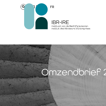
Login
FR
Omzendbrief 20