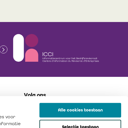
Volg ons
Alle cookies toestaan
flickr
es voor
linkedin
informatie
Selectie toestaan