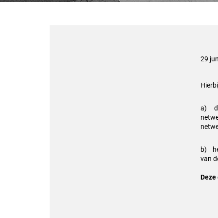
29 ju
Hierbi
a) de
netwe
netwe
b) he
van d
Deze 