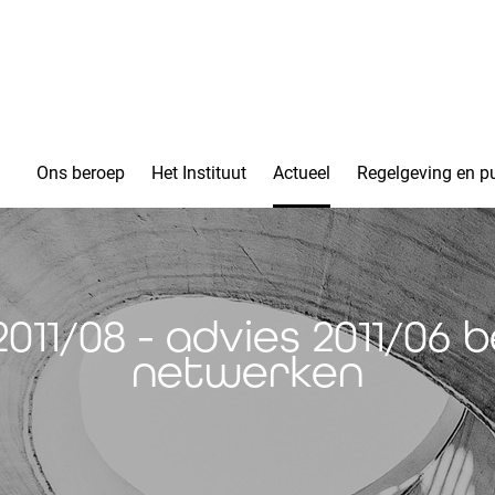
Ons beroep
Het Instituut
Actueel
Regelgeving en pu
11/08 - advies 2011/06
netwerken