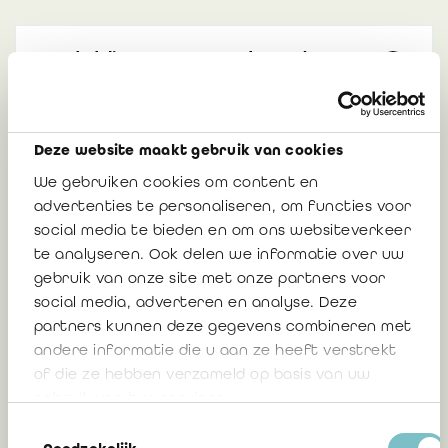
Mededeling 2025/10: Tweede openbare
raadpleging omtrent het ontwerp van
norm inzake de opdracht van de
beroepsbeoefenaar met betrekking tot
Deze website maakt gebruik van cookies
de controle van fusie- en
splitsingsverrichtingen van
We gebruiken cookies om content en
vennootschappen
advertenties te personaliseren, om functies voor
social media te bieden en om ons websiteverkeer
Termijn: 3 augustus 2025
te analyseren. Ook delen we informatie over uw
gebruik van onze site met onze partners voor
social media, adverteren en analyse. Deze
3 juli 2025
partners kunnen deze gegevens combineren met
andere informatie die u aan ze heeft verstrekt
of die ze hebben verzameld op basis van uw
gebruik van hun services.
Mededeling 2025/10: Tweede openbare
raadpleging omtrent het ontwerp van
Toestemmingsselectie