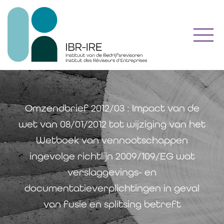
Toggl
Omzendbrief 2012/03 : Impact van de
wet van 08/01/2012 tot wijziging van het
Wetboek van vennootschappen
ingevolge richtlijn 2009/109/EG wat
verslaggevings- en
documentatieverplichtingen in geval
van fusie en splitsing betreft