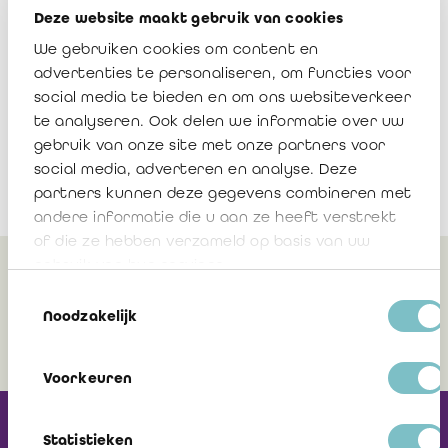
Bijlage omzendbrief 2013/02
Deze website maakt gebruik van cookies
Download
We gebruiken cookies om content en
advertenties te personaliseren, om functies voor
social media te bieden en om ons websiteverkeer
te analyseren. Ook delen we informatie over uw
gebruik van onze site met onze partners voor
social media, adverteren en analyse. Deze
partners kunnen deze gegevens combineren met
andere informatie die u aan ze heeft verstrekt
of die ze hebben verzameld op basis van uw
gebruik van hun services.
Gerelateerd
Toestemmingsselectie
Noodzakelijk
Voorkeuren
Ontvang onze
Statistieken