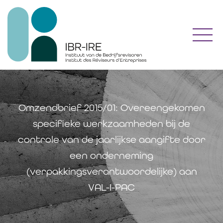
Toggl
Omzendbrief 2015/01: Overeengekomen
specifieke werkzaamheden bij de
controle van de jaarlijkse aangifte door
een onderneming
(verpakkingsverantwoordelijke) aan
VAL-I-PAC