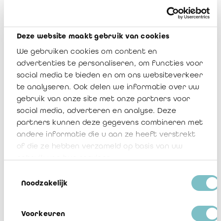
Download
Bijlage 1 omzendbrief 2015/01:
Deze website maakt gebruik van cookies
voorbeeld van opdrachtbrief
We gebruiken cookies om content en
Download
advertenties te personaliseren, om functies voor
social media te bieden en om ons websiteverkeer
Omzendbrief 2015/01:
te analyseren. Ook delen we informatie over uw
Overeengekomen specifieke
gebruik van onze site met onze partners voor
werkzaamheden bij de controle van de
social media, adverteren en analyse. Deze
jaarlijkse aangifte door een
partners kunnen deze gegevens combineren met
andere informatie die u aan ze heeft verstrekt
onderneming
of die ze hebben verzameld op basis van uw
(verpakkingsverantwoordelijke) aan
gebruik van hun services.
VAL-I-PAC
Toestemmingsselectie
Download
Noodzakelijk
Voorkeuren