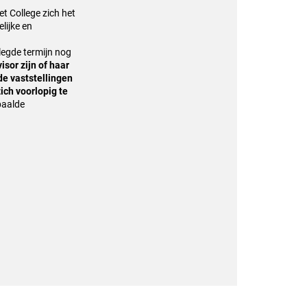
t College zich het
lijke en
elegde termijn nog
isor zijn of haar
de vaststellingen
ch voorlopig te
paalde