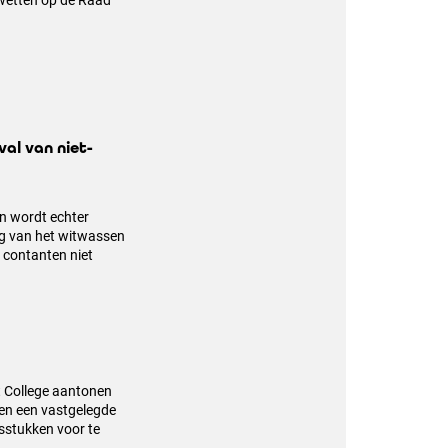
 wetten op de Raad
al van niet-
n wordt echter
g van het witwassen
n contanten niet
et College aantonen
nen een vastgelegde
sstukken voor te