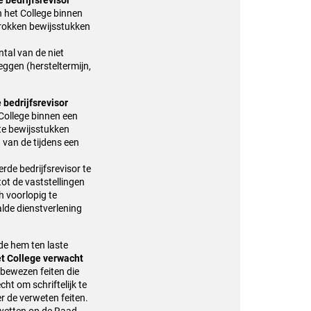
 bedrijfsrevisor
n het College binnen
trokken bewijsstukken
ntal van de niet
ggen (hersteltermijn,
 bedrijfsrevisor
 College binnen een
te bewijsstukken
 van de tijdens een
erde bedrijfsrevisor te
ot de vaststellingen
 voorlopig te
lde dienstverlening
 de hem ten laste
t College verwacht
t bewezen feiten die
cht om schriftelijk te
r de verweten feiten.