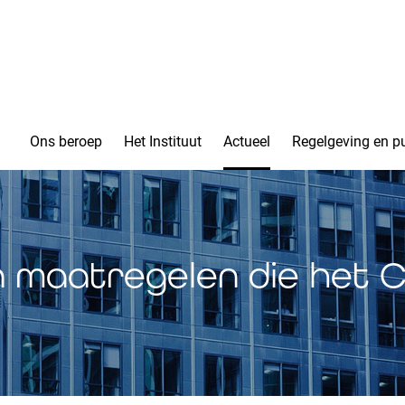
Ons beroep
Het Instituut
Actueel
Regelgeving en pu
n maatregelen die het 