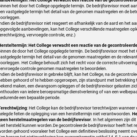
Aanbevelingen
:
Het College verwacht een reactie van de gecontroleerde
binnen het door het College opgelegde termijn. De bedrijfsrevisor moet aa
een vastgelegde termijn het detail van de genomen maatregelen en de be
voorleggen.
ndien de bedrijfsrevisor niet reageert en afhankelijk van de aard en het aa
opgevolgde aanbevelingen, kan het College verschillende maatregelen ople
terechtwijzing, vervroegde controle, enz.)
Hersteltermijn
:
Het College verwacht een reactie van de gecontroleerde
binnen de door het College opgelegde termijn. De bedrijfsrevisor moet het
vastgelegde termijn het detail van de genomen maatregelen en de relevan
voorleggen.
Het College behoudt zich het recht voor de correcte uitvoering
vervroegde controle genomen maatregelen te beoordelen.
ndien de bedrijfsrevisor in gebreke blijft, kan het College, na de gecontrole
hebben gehoord of te hebben opgeroepen, zijn standpunt met betrekking t
bekend maken, een dwangsom opleggen of de bedrijfsrevisor gelasten zich
onthouden van iedere beroepsmatige dienstverlening of van een welbepaa
gedurende een bepaalde periode.
Terechtwijzing
: Het College kan de bedrijfsrevisor terechtwijzen wanneer
gelegde feiten de oplegging van een hersteltermijn niet verantwoorden.
He
geen herstelmaatregelen van de bedrijfsrevisor
. In het algemeen zijn di
niet hersteld kunnen worden.
De gecontroleerde bedrijfsrevisor heeft het re
worden gehoord vooraleer het College een definitieve beslissing neemt ove