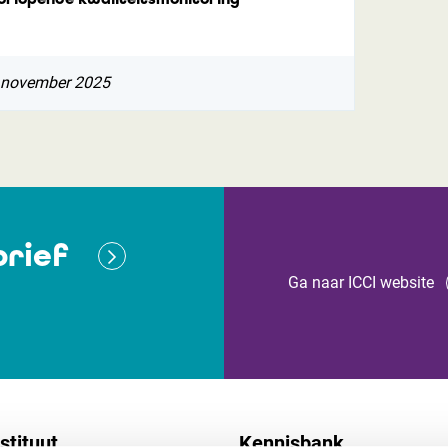
 november 2025
rief
Ga naar ICCI website
stituut
Kennisbank