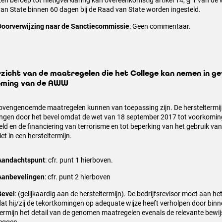
Een beroep tot nietigverklaring kan overeenkomstig artikel 14, § 1 van de
van State binnen 60 dagen bij de Raad van State worden ingesteld.
Doorverwijzing naar de Sanctiecommissie
: Geen commentaar.
zicht van de maatregelen die het College kan nemen in gev
oming van de AWW
bovengenoemde maatregelen kunnen van toepassing zijn. De hersteltermij
ngen door het bevel omdat de wet van 18 september 2017 tot voorkomin
eld en de financiering van terrorisme en tot beperking van het gebruik va
et in een hersteltermijn.
Aandachtspunt
: cfr. punt 1 hierboven.
Aanbevelingen
: cfr. punt 2 hierboven
Bevel
: (gelijkaardig aan de hersteltermijn). De bedrijfsrevisor moet aan h
dat hij/zij de tekortkomingen op adequate wijze heeft verholpen door bin
termijn het detail van de genomen maatregelen evenals de relevante bewij