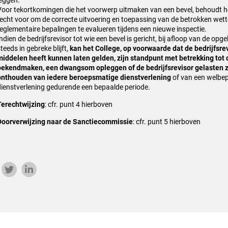
leggen.
Voor tekortkomingen die het voorwerp uitmaken van een bevel, behoudt he
recht voor om de correcte uitvoering en toepassing van de betrokken wette
reglementaire bepalingen te evalueren tijdens een nieuwe inspectie.
ndien de bedrijfsrevisor tot wie een bevel is gericht, bij afloop van de opg
teeds in gebreke blijft,
kan het College, op voorwaarde dat de bedrijfsrev
middelen heeft kunnen laten gelden, zijn standpunt met betrekking tot 
bekendmaken, een dwangsom opleggen of de bedrijfsrevisor gelasten zi
onthouden van iedere beroepsmatige dienstverlening
of van een welbe
dienstverlening gedurende een bepaalde periode.
Terechtwijzing
: cfr. punt 4 hierboven
Doorverwijzing naar de Sanctiecommissie
: cfr. punt 5 hierboven