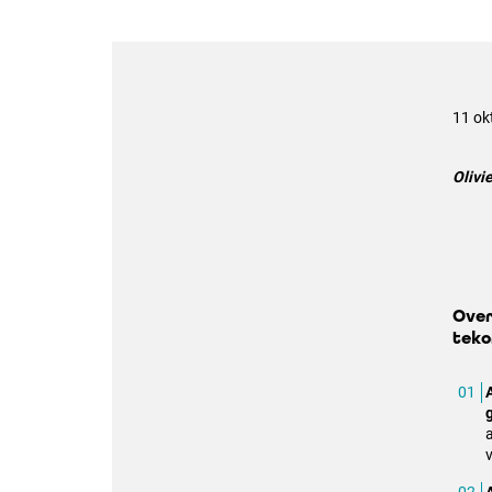
11 ok
Olivi
Over
teko