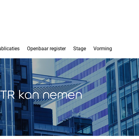
blicaties
Openbaar register
Stage
Vorming
CTR kan nemen