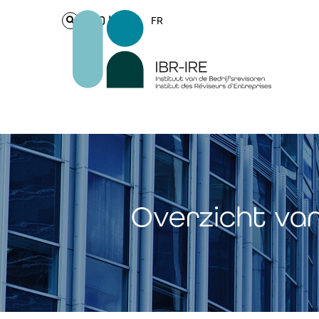
Login
FR
Overzicht va