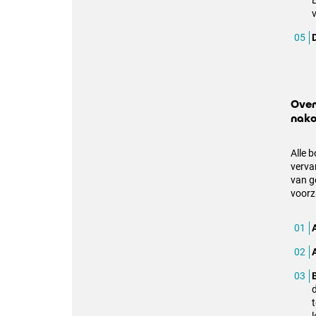
Over
nak
Alle 
verva
van g
voorzi