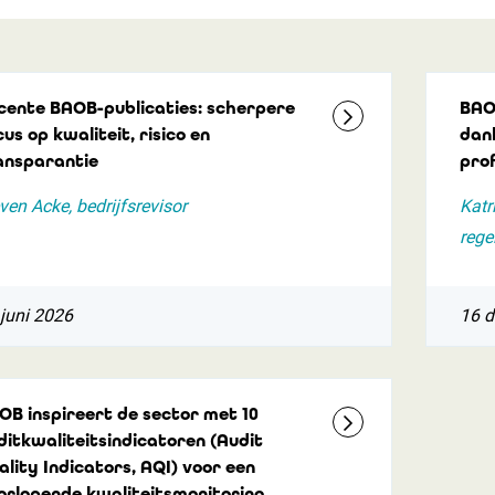
cente BAOB-publicaties: scherpere
BAO
us op kwaliteit, risico en
dank
ansparantie
pro
ven Acke, bedrijfsrevisor
Katr
rege
juni 2026
16 
OB inspireert de sector met 10
ditkwaliteitsindicatoren (Audit
ality Indicators, AQI) voor een
orlopende kwaliteitsmonitoring