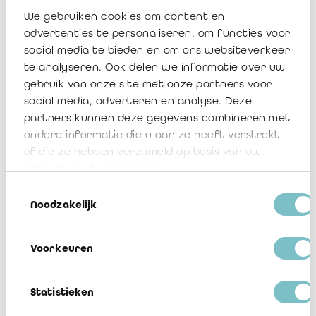
boekhouding te laten controleren door onafhankelijke en
We gebruiken cookies om content en
bekwame deskundigen
.”
advertenties te personaliseren, om functies voor
social media te bieden en om ons websiteverkeer
André Bert voegt hier nog aan toe: “
De accountancy draagt bij
te analyseren. Ook delen we informatie over uw
tot het opstellen van betrouwbare rekeningen en wij durven te
verklaren dat de tussenkomst van onafhankelijke
gebruik van onze site met onze partners voor
beroepsbeoefenaars een noodzaak is. Welnu, de interne
social media, adverteren en analyse. Deze
accountant, wiens functie niet voldoende bekend is in de
partners kunnen deze gegevens combineren met
overheidssector, beschikt over de deskundigheid om dergelijke
andere informatie die u aan ze heeft verstrekt
boekhouding te organiseren. En wanneer deze functie niet
bestaat, sporen wij de gemeenten aan om voor hun
of die ze hebben verzameld op basis van uw
boekhouding een beroep te doen op een externe accountant
”.
gebruik van hun services.
Toestemmingsselectie
Noodzakelijk
Persbericht: Overheidsboekhouding -
Accountants en bedrijfsrevisoren,
Voorkeuren
dringend uit te spelen troeven voor een
grotere financiële geloofwaardigheid
van België!
Statistieken
Download