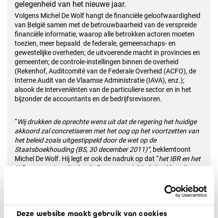
gelegenheid van het nieuwe jaar.
Volgens Michel De Wolf hangt de financiële geloofwaardigheid
van België samen met de betrouwbaarheid van de verspreide
financiële informatie, waarop alle betrokken actoren moeten
toezien, meer bepaald de federale, gemeenschaps- en
gewestelijke overheden; de uitvoerende macht in provincies en
gemeenten; de controle-instellingen binnen de overheid
(Rekenhof, Auditcomité van de Federale Overheid (ACFO), de
Interne Audit van de Vlaamse Administratie (IAVA), enz.);
alsook de interveniënten van de particuliere sector en in het
bijzonder de accountants en de bedrijfsrevisoren.
“
Wij drukken de oprechte wens uit dat de regering het huidige
akkoord zal concretiseren met het oog op het voortzetten van
het beleid zoals uitgestippeld door de wet op de
Staatsboekhouding (BS, 30 december 2011)”
, beklemtoont
Michel De Wolf. Hij legt er ook de nadruk op dat “
het IBR en het
IAB van mening zijn dat de Staten een dubbele boekhouding
moeten voeren die transparant en begrijpelijk is op
internationaal niveau en dat deze doelstelling kan worden
bereikt door de internationale standaarden voor
jaarrekeningen voor de publieke sector
(
International Public
Deze website maakt gebruik van cookies
Sector Accounting Standards,
IPSAS) toe te passen en de