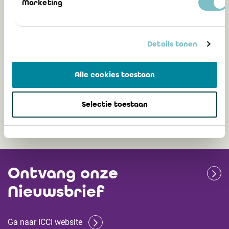
Marketing
Reactie van het IBR op het CBN-
ontwerpadvies “Winstuitkering: de
nieuwe uitkeringstesten voor de BV en
Details tonen
CV”
Alle cookies toestaan
26 december 2024
Selectie toestaan
Ontvang onze
Nieuwsbrief
Ga naar ICCI website