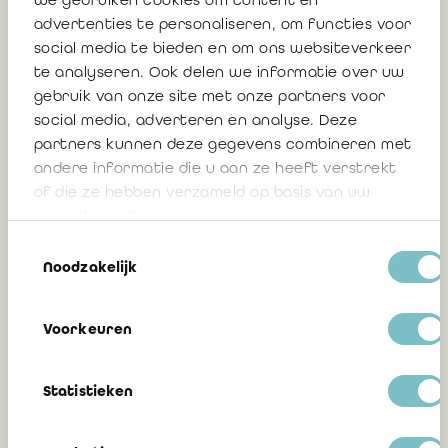
advertenties te personaliseren, om functies voor
social media te bieden en om ons websiteverkeer
Reactie van het IBR op het CBN-
te analyseren. Ook delen we informatie over uw
ontwerpadvies “Winstuitkering: de
gebruik van onze site met onze partners voor
uitkeringstesten voor de BV en CV”
social media, adverteren en analyse. Deze
partners kunnen deze gegevens combineren met
andere informatie die u aan ze heeft verstrekt
of die ze hebben verzameld op basis van uw
30 juli 2026
gebruik van hun services.
Toestemmingsselectie
Noodzakelijk
Reactie van het IBR op het CBN-
ontwerpadvies “Verbruiklening”
Voorkeuren
30 juli 2026
Statistieken