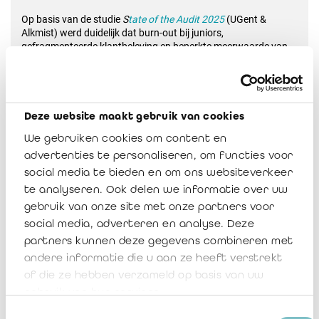
Op basis van de studie
S
tate of the Audit 2025
(UGent &
Alkmist) werd duidelijk dat burn-out bij juniors,
gefragmenteerde klantbeleving en beperkte meerwaarde van
digitale tools hardnekkige problemen blijven. Enkele opvallende
inzichten uit het panelgesprek:
Deze website maakt gebruik van cookies
“Als we jonge auditors willen behouden,
moeten die eerste jaren inspireren en
We gebruiken cookies om content en
advertenties te personaliseren, om functies voor
opleiden, niet aanvoelen als een repetitieve
social media te bieden en om ons websiteverkeer
molen.”
– Elien Horemans
te analyseren. Ook delen we informatie over uw
gebruik van onze site met onze partners voor
social media, adverteren en analyse. Deze
“De essentie van audit zijn geen checklisten
partners kunnen deze gegevens combineren met
of vinkjes, het gaat om luisteren, begrijpen
andere informatie die u aan ze heeft verstrekt
en vertrouwen opbouwen. Klantervaring
of die ze hebben verzameld op basis van uw
moet terug op de eerste plaats komen. Zo
gebruik van hun services.
gaan we ook ons talent ontzorgen.”
– Axel
Toestemmingsselectie