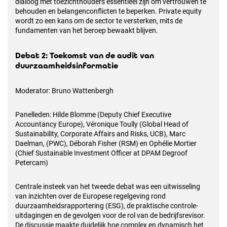
dialoog met toezichthouders essentieel zijn om vertrouwen te
behouden en belangenconflicten te beperken. Private equity
wordt zo een kans om de sector te versterken, mits de
fundamenten van het beroep bewaakt blijven.
Debat 2: Toekomst van de audit van
duurzaamheidsinformatie
Moderator: Bruno Wattenbergh
Panelleden: Hilde Blomme (Deputy Chief Executive
Accountancy Europe), Véronique Toully (Global Head of
Sustainability, Corporate Affairs and Risks, UCB), Marc
Daelman, (PWC), Déborah Fisher (RSM) en Ophélie Mortier
(Chief Sustainable Investment Officer at DPAM Degroof
Petercam)
Centrale insteek van het tweede debat was een uitwisseling
van inzichten over de Europese regelgeving rond
duurzaamheidsrapportering (ESG), de praktische controle-
uitdagingen en de gevolgen voor de rol van de bedrijfsrevisor.
De discussie maakte duidelijk hoe complex en dynamisch het