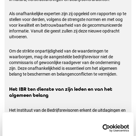
Als onafhankelijke experten zijn zij opgeleid om rapporten op te
stellen voor derden, volgens de strengste normen en met oog
voor kwaliteit en betrouwbaarheid van de gecommuniceerde
informatie. Vanuit die geest zullen zij deze nieuwe opdracht
uitvoeren.
Om de strikte onpartijdigheid van de waarderingen te
waarborgen, mag de aangestelde bedrijfsrevisor niet de
commissaris of gewoonlijke raadgever van de onderneming
zijn. Deze onafhankelijkheid is essentieel om het algemeen
belang te beschermen en belangenconflicten te vermijden.
Het IBR ten dienste van zijn leden en van het
algemeen belang
Het Instituut van de Bedrijfsrevisoren erkent de uitdagingen en
verbindt zich ertoe zijn leden te ondersteunen zodat deze
nieuwe waarderingsopdrachten met dezelfde graad van
nauwkeurigheid, uitmuntendheid en professionele kwaliteit
worden uitgevoerd als diegene die reeds de reputatie van onze