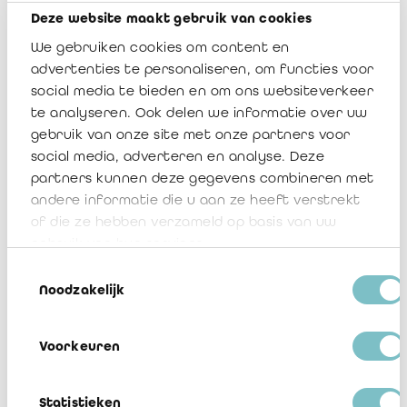
beroepsgroep bepalen.
Deze website maakt gebruik van cookies
We gebruiken cookies om content en
“Deze nieuwe opdracht bevestigt het
advertenties te personaliseren, om functies voor
maatschappelijk belang van onze
social media te bieden en om ons websiteverkeer
te analyseren. Ook delen we informatie over uw
beroepsgroep.
We zullen onze leden
gebruik van onze site met onze partners voor
voorzien van tools, opleidingen en een
social media, adverteren en analyse. Deze
duidelijk methodologisch kader om de
partners kunnen deze gegevens combineren met
coherentie, kwaliteit en rechtszekerheid van
andere informatie die u aan ze heeft verstrekt
deze waarderingen te garanderen
. We zijn
of die ze hebben verzameld op basis van uw
klaar om deze verantwoordelijkheid waar te
gebruik van hun services.
maken en in constructieve dialoog te treden
Toestemmingsselectie
Noodzakelijk
met overheid en administratie,”
aldus Eric
Van Hoof.
Voorkeuren
Statistieken