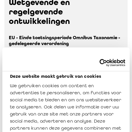
Wetgevende en
regelgevende
ontwikkelingen
EU - Einde toetsingsperiode Omnibus Taxonomie -
gedelegeerde verordening
We verwijzen naar het advies van het Informatiecentrum voor
het bedrijfsrevisoraat (ICCI) van 15 januari 2026.
Deze website maakt gebruik van cookies
Bron:
FAQ ESG - Kan een onderneming haar 2025 EU-
Taxonomie-toelichtingen al baseren op de inhoud van de
We gebruiken cookies om content en
Omnibus DA vóórdat deze formeel in werking is getreden?
advertenties te personaliseren, om functies voor
social media te bieden en om ons websiteverkeer
EU – Start definitieve CBAM-fase op 1 januari
te analyseren. Ook delen we informatie over uw
2026
gebruik van onze site met onze partners voor
social media, adverteren en analyse. Deze
Op 1 januari 2026 werd het Carbon
partners kunnen deze gegevens combineren met
Border Adjustment Mechanism (CBAM) operationeel. CBAM is