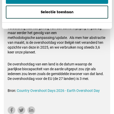
De berekeningen voor Earth Overshoot Day in 2026 zijn
bekendgemaakt. Op het eerste zicht zijn de resultaten voor
Selectie toestaan
België voor het tweede jaar op rij beter, namelijk 11 april is de
verwachting en dit vergelijkt met 27 maart in 2025 en 23
maart in 2024. Echter als men meer in detail kijkt, is de
verbetering niet het gevolg van een echte wijziging in gedrag
maar eerder het gevolg van een
methodologische aanpassing/update. Als men hier abstractie
van maakt, is de overshootdag voor België niet veranderd ten
opzichte van deze in 2025, en we verbruiken nog steeds 3,6
keer onze planeet.
De overshootdag van een land is de datum waarop de
jaarlijkse biocapaciteit van de aarde uitgeput zou zijn als
iedereen zou leven zoals de gemiddelde inwoner van dat land.
De overshootdag voor de EU (de 27 landen) is 3 mei.
Bron:
Country Overshoot Days 2026 - Earth Overshoot Day