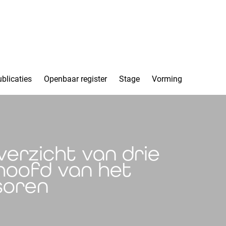
blicaties
Openbaar register
Stage
Vorming
verzicht van drie
 hoofd van het
isoren