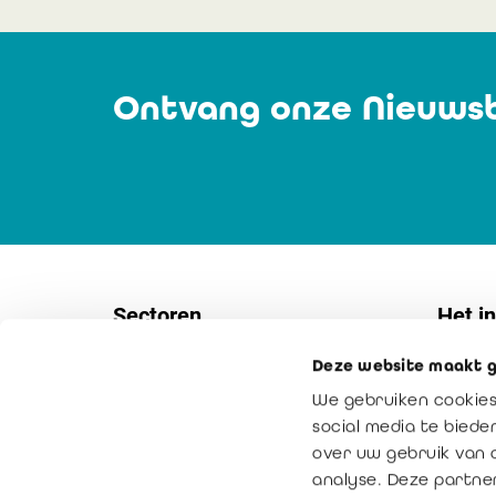
Ontvang onze Nieuwsb
Sectoren
Het in
Deze website maakt g
Vennootschappen
Contac
We gebruiken cookies
KMO's
Interne
social media te bied
Non-profitsector
Onze mi
over uw gebruik van 
analyse. Deze partne
Overheidssector
Toegev