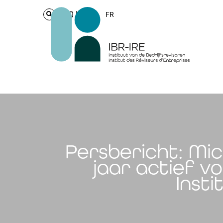
Login
FR
Persbericht: Mic
jaar actief v
Insti