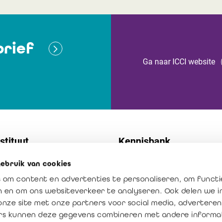
rief
Ga naar ICCI website
stituut
Kennisbank
ebruik van cookies
t
Normen
 om content en advertenties te personaliseren, om functi
 diensten
Publicaties
en en om ons websiteverkeer te analyseren. Ook delen we 
ssie: vertrouwen creëren
Het beroep in cijfers
onze site met onze partners voor social media, adverteren
rs kunnen deze gegevens combineren met andere informat
oegde waarde van de