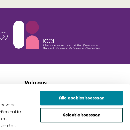
Volg ons
Alle cookies toestaan
flickr
es voor
linkedin
informatie
Selectie toestaan
instagram
 en
ie die u