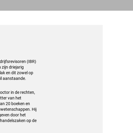
rijfsrevisoren (IBR)
zijn driejarig
lak en dit zowel op
ril aanstaande.
octor in de rechten,
tter van het
dan 20 boeken en
rswetenschappen. Hij
egeven door het
in handelszaken op de