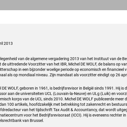
ril 2013
elegenheid van de algemene vergadering 2013 van het Instituut van de Bed
 de uittredende Voorzitter van het IBR, Michel DE WOLF, de balans op van 
itterschap in een bijzonder woelige periode op economisch en financieel v
naal als op mondiaal niveau. Zijn mandaat als voorzitter eindigt op 26 ap
 DE WOLF, geboren in 1961, is bedrijfsrevisor in België sinds 1991. Hij is d
ssor aan de universiteiten UCL (Louvain-la-Neuve) en ULg (Luik) en voorzi
misch korps van de UCL sinds 2010. Michel DE WOLF publiceerde meer 
dan 100 artikels, hoofdzakelijk met betrekking tot zakenrecht en bestuu
ofdredacteur van het tijdschrift Tax Audit & Accountancy, dat wordt uitg
matiecentrum voor het Bedrijfsrevisoraat (ICCI). Hij is eveneens rechter 
lsrechtbank van Brussel.