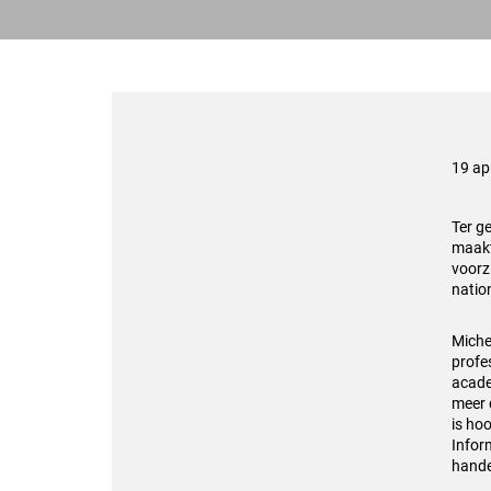
19 ap
Ter g
maakt
voorz
natio
Michel
profe
acade
meer 
is ho
Infor
hande