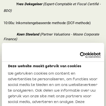
Yves Dekegeleer
(Expert-Comptable et Fiscal Certifié -
BDO)
10:00u: Inkomstengebaseerde methode (DCF-methode)
Koen Steeland
(Partner Valuations - Moore Corporate
Finance)
10:40u: Koffiepauze
11:00u: Marktgebaseerde methode
Deze website maakt gebruik van cookies
We gebruiken cookies om content en
Andere aspecten van de uitvoering van de opdracht
advertenties te personaliseren, om functies voor
social media te bieden en om ons websiteverkeer
Documentatie en verslagen
te analyseren. Ook delen we informatie over uw
gebruik van onze site met onze partners voor
Christophe Remon
(Réviseur d'entreprises - Remon &
social media, adverteren en analyse. Deze
Co Réviseurs d'Entreprises)