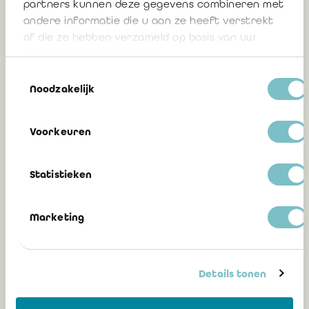
partners kunnen deze gegevens combineren met
andere informatie die u aan ze heeft verstrekt
11:50u: Special topics
of die ze hebben verzameld op basis van uw
gebruik van hun services.
Joris Mertens
(Partner - KPMG Bedrijfsrevisoren)
Toestemmingsselectie
Noodzakelijk
12:30u: Q&A
Voorkeuren
13:00u: Lunch
Statistieken
VALORISATION DANS LE CADRE DE L'IMPÔT SUR LES PLUS-
Marketing
VALUES
08h30 : Accueil des participants
Details tonen
09h00 : Mot accueil