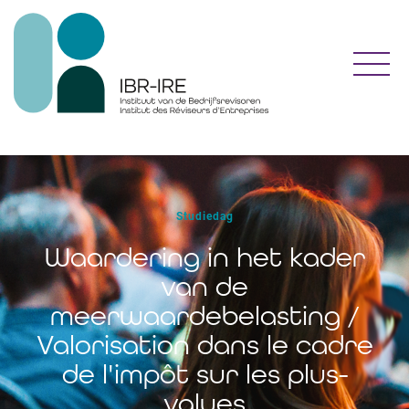
Toggl
Studiedag
Waardering in het kader
van de
meerwaardebelasting /
Valorisation dans le cadre
de l'impôt sur les plus-
values