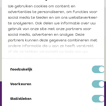
We gebruiken cookies om content en
advertenties te personaliseren, om functies voor
Sprekers
social media te bieden en om ons websiteverkeer
te analyseren. Ook delen we informatie over uw
gebruik van onze site met onze partners voor
social media, adverteren en analyse. Deze
partners kunnen deze gegevens combineren met
andere informatie die u aan ze heeft verstrekt
Meer info
of die ze hebben verzameld op basis van uw
gebruik van hun services.
Toestemmingsselectie
Documentatie
Noodzakelijk
Voorkeuren
Ontvang onze
Nieuwsbrief
Statistieken