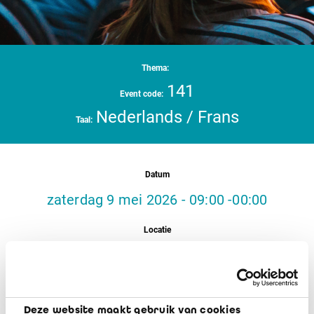
Thema:
141
Event code:
Nederlands / Frans
Taal:
Datum
zaterdag 9 mei 2026 - 09:00 -00:00
Locatie
IBR/IRE - Bâtiment Phoenix Building - Koning
Albert II-laan, 19 Boulevard du Roi Albert II -
1210 Brussel/Bruxelles
Deze website maakt gebruik van cookies