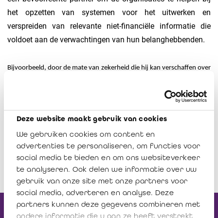
het opzetten van systemen voor het uitwerken en
verspreiden van relevante niet-financiële informatie die
voldoet aan de verwachtingen van hun belanghebbenden.
Bijvoorbeeld, door de mate van zekerheid die hij kan verschaffen over
het verslag inzake duurzame ontwikkeling en maatschappelijke
verantwoordelijkheid van een organisatie is de bedrijfsrevisor een
bevoorrechte partner in de kwalitatieve benadering met betrekking
Deze website maakt gebruik van cookies
tot dergelijk verslag. Door het inschakelen van een bedrijfsrevisor, die
We gebruiken cookies om content en
sowieso onafhankelijk is, kan een objectief standpunt worden
advertenties te personaliseren, om functies voor
verkregen en kan dit duurzaamheidsverslag geloofwaardig en legitiem
social media te bieden en om ons websiteverkeer
worden gemaakt.
te analyseren. Ook delen we informatie over uw
gebruik van onze site met onze partners voor
social media, adverteren en analyse. Deze
partners kunnen deze gegevens combineren met
Ontvang onze
andere informatie die u aan ze heeft verstrekt