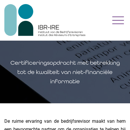
Toggl
Certificeringsopdracht met betrekking
tot de kwaliteit van niet-financiële
informatie
De ruime ervaring van de bedrijfsrevisor maakt van hem
een bevoorrechte partner om de organisaties te helpen bij