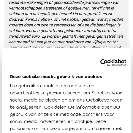
resultatenrekeningen of geconsolideerde jaarrekeningen van
vennootschappen attesteren of goedkeuren, terwijl niet is
voldaan aan de bepalingen bedoeld in paragraaf 1, en zij
daarvan kennis hebben, of, niet hebben gedaan wat zij hadden
moeten doen om zich te vergewissen of aan die bepalingen is
voldaan, worden gestraft met geldboete van vijftig euro tot
tienduizend euro. Zij worden gestraft met gevangenisstraf van
een maand tot een jaar en met geldboete van vijftig euro tot
tienduizend euro of met een van die straffen alleen, als zij met
bedrieglijk opzet hebben gehandeld.
”
Bijvoorbeeld, een bedrijfsrevisor die een transformatieopdracht
aanvaardt in een vennootschap of vereniging/stichting die
Deze website maakt gebruik van cookies
verplicht was een commissaris aan te stellen en dit niet heeft
gedaan, is in overtreding van artikel 3:97, § 2 van het WVV en
We gebruiken cookies om content en
kan worden onderworpen aan een strafrechtelijke sanctie die
advertenties te personaliseren, om functies voor
zal resulteren in het intrekken van de titel van bedrijfsrevisor.
social media te bieden en om ons websiteverkeer
Deze regel geldt ook voor alle onafhankelijke deskundigen.
Deze regel is echter niet van toepassing op (al dan niet
te analyseren. Ook delen we informatie over uw
gecertificeerde) accountants die de boekhouding voeren en de
gebruik van onze site met onze partners voor
belastingaangifte invullen voor het bedrijf of de
social media, adverteren en analyse. Deze
vereniging/stichting in kwestie. Daarbij certificeren of keuren
partners kunnen deze gegevens combineren met
ze immers de boekhouding van het bedrijf of de