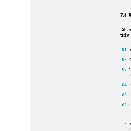
7.3.
Dit p
tijdst
b