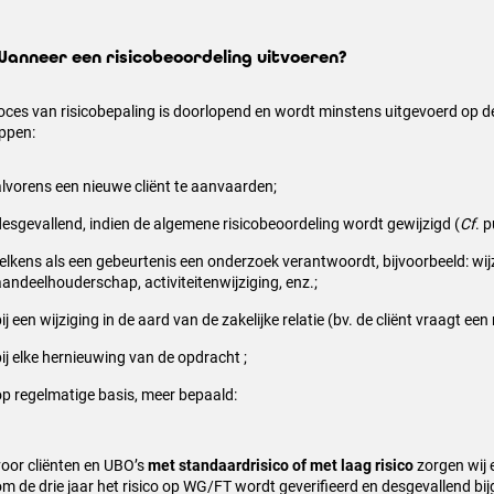
 Wanneer een risicobeoordeling uitvoeren?
roces van risicobepaling is doorlopend en wordt minstens uitgevoerd op 
ippen:
alvorens een nieuwe cliënt te aanvaarden;
desgevallend, indien de algemene risicobeoordeling wordt gewijzigd (
Cf
. p
telkens als een gebeurtenis een onderzoek verantwoordt, bijvoorbeeld: wij
aandeelhouderschap, activiteitenwijziging, enz.;
ij een wijziging in de aard van de zakelijke relatie (bv. de cliënt vraagt een
bij elke hernieuwing van de opdracht ;
op regelmatige basis, meer bepaald:
voor cliënten en UBO’s
met standaardrisico of met laag risico
zorgen wij 
om de drie jaar het risico op WG/FT wordt geverifieerd en desgevallend bi