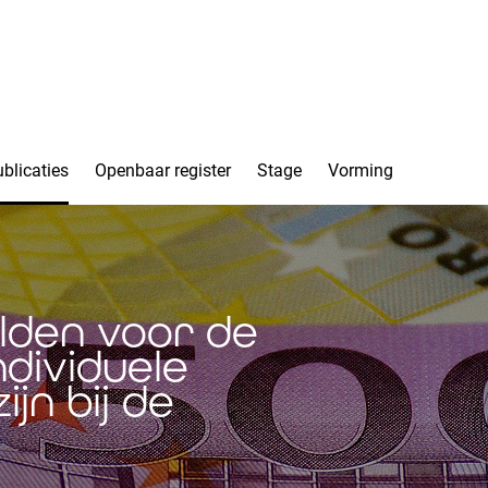
blicaties
Openbaar register
Stage
Vorming
elden voor de
dividuele
jn bij de