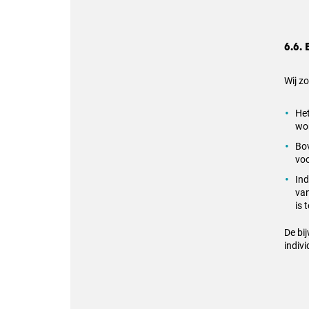
6.6.
Wij z
Het
wo
Bov
voo
Ind
van
is 
De bi
indiv