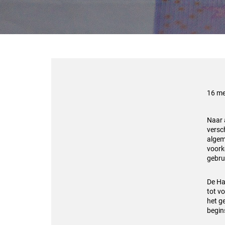
16 me
Naar 
versc
algem
voork
gebru
De Ha
tot v
het g
begin