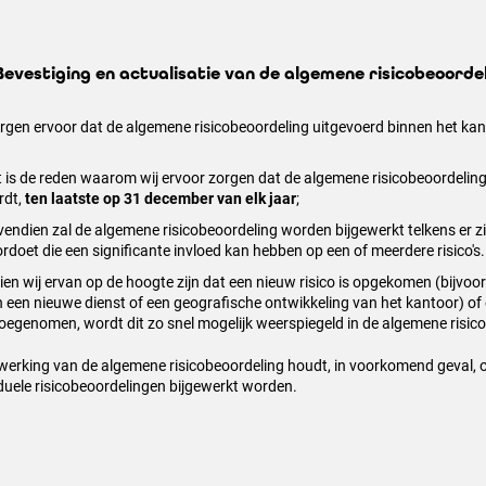
 Bevestiging en actualisatie van de algemene risicobeoorde
orgen ervoor dat de algemene risicobeoordeling uitgevoerd binnen het kanto
 is de reden waarom wij ervoor zorgen dat de algemene risicobeoordelin
rdt,
ten laatste op 31 december van elk jaar
;
endien zal de algemene risicobeoordeling worden bijgewerkt telkens er z
rdoet die een significante invloed kan hebben op een of meerdere risico's
ien wij ervan op de hoogte zijn dat een nieuw risico is opgekomen (bijvoo
 een nieuwe dienst of een geografische ontwikkeling van het kantoor) of
toegenomen, wordt dit zo snel mogelijk weerspiegeld in de algemene risic
jwerking van de algemene risicobeoordeling houdt, in voorkomend geval, o
iduele risicobeoordelingen bijgewerkt worden.