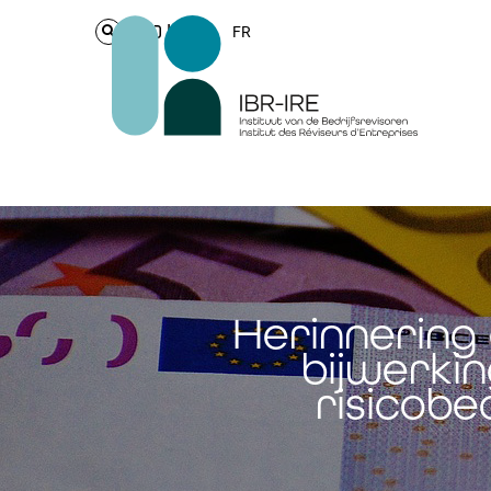
Login
FR
Herinnering 
bijwerki
risicobe