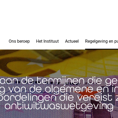
Ons beroep
Het Instituut
Actueel
Regelgeving en pu
aan de termijnen die g
ng van de algemene en in
oordelingen die vereist zi
antiwitwaswetgeving