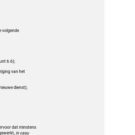
de volgende
unt 6.6);
ziging van het
 nieuwe dienst);
ervoor dat minstens
jgewerkt,
in casu