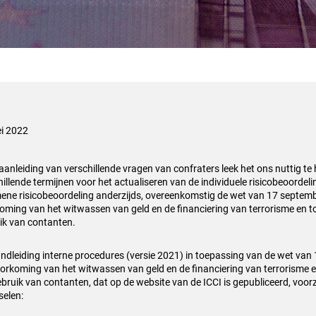
i 2022
aanleiding van verschillende vragen van confraters leek het ons nuttig te
hillende termijnen voor het actualiseren van de individuele risicobeoordeli
ene risicobeoordeling anderzijds, overeenkomstig de wet van 17 septem
oming van het witwassen van geld en de financiering van terrorisme en t
ik van contanten.
ndleiding interne procedures (versie 2021) in toepassing van de wet va
oorkoming van het witwassen van geld en de financiering van terrorisme e
ebruik van contanten, dat op de website van de ICCI is gepubliceerd, voorz
selen: