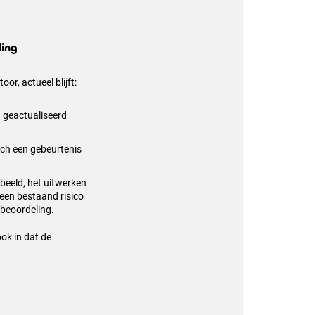
ling
or, actueel blijft:
g geactualiseerd
ich een gebeurtenis
.
rbeeld, het uitwerken
 een bestaand risico
obeoordeling.
ok in dat de