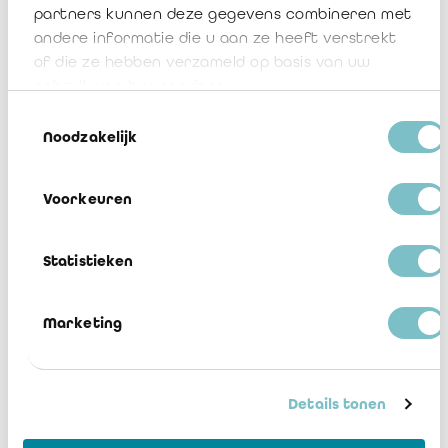
partners kunnen deze gegevens combineren met
andere informatie die u aan ze heeft verstrekt
of die ze hebben verzameld op basis van uw
Mededeling 2025/02
gebruik van hun services.
Download
Toestemmingsselectie
Noodzakelijk
Ontwerp Norm inzake de opdracht van
de beroepsbeoefenaar met betrekking
Voorkeuren
tot de controle van fusie- en
splitsingsverrichtingen van
vennootschappen
Statistieken
Download
Marketing
Details tonen