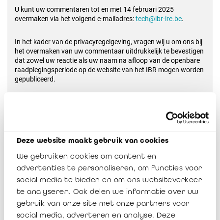
U kunt uw commentaren tot en met 14 februari 2025
overmaken via het volgend e-mailadres:
tech@ibr-ire.be
.
In het kader van de privacyregelgeving, vragen wij u om ons bij
het overmaken van uw commentaar uitdrukkelijk te bevestigen
dat zowel uw reactie als uw naam na afloop van de openbare
raadplegingsperiode op de website van het IBR mogen worden
gepubliceerd.
Het opstellen van normen kan worden beschouwd als een
opdracht van algemeen belang in de zin van artikel 6.1. e)
GDPR. Daarom willen wij erop wijzen dat wij, in het kader van
de goedkeuringsprocedure voorzien in artikel 31 van de wet
van 7 december 2016, het volledige dossier dienen over te
Deze website maakt gebruik van cookies
maken aan de Hoge Raad voor de Economische Beroepen en
We gebruiken cookies om content en
de minister van Economie.
advertenties te personaliseren, om functies voor
social media te bieden en om ons websiteverkeer
U kan zich evenwel steeds verzetten tegen het overmaken van
uw persoonlijke gegevens. Wij nodigen u uit om kennis te
te analyseren. Ook delen we informatie over uw
nemen van het
Informatiebeleid van het IBR inzake de
gebruik van onze site met onze partners voor
verwerking van persoonsgegevens
of om ons te contacteren
social media, adverteren en analyse. Deze
indien u bijkomende informatie wenst te bekomen.