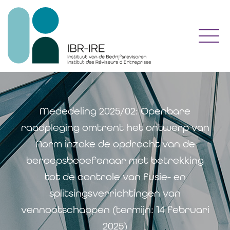
Toggl
Mededeling 2025/02: Openbare
raadpleging omtrent het ontwerp van
Norm inzake de opdracht van de
beroepsbeoefenaar met betrekking
tot de controle van fusie- en
splitsingsverrichtingen van
vennootschappen (termijn: 14 februari
2025)