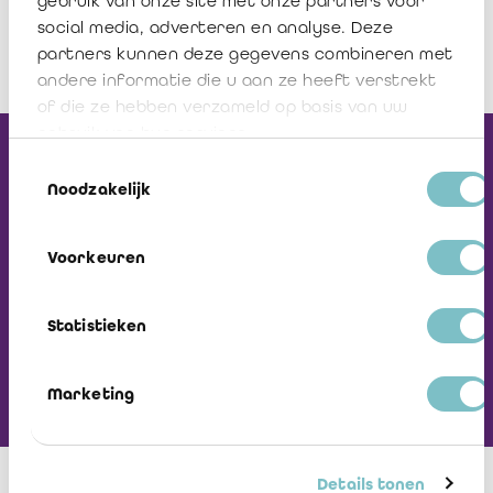
gebruik van onze site met onze partners voor
social media, adverteren en analyse. Deze
partners kunnen deze gegevens combineren met
andere informatie die u aan ze heeft verstrekt
of die ze hebben verzameld op basis van uw
gebruik van hun services.
Ontvang onze
Toestemmingsselectie
Noodzakelijk
Nieuwsbrief
Voorkeuren
Ga naar ICCI website
Statistieken
Marketing
Sectoren
Details tonen