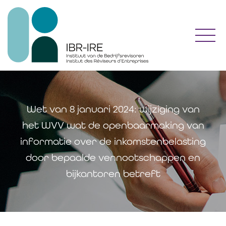
Toggl
Wet van 8 januari 2024: wijziging van
het WVV wat de openbaarmaking van
informatie over de inkomstenbelasting
door bepaalde vennootschappen en
bijkantoren betreft