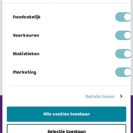
gebruik van hun services.
Een meer gedetailleerde beschrijving en de taal waarin de
Toestemmingsselectie
workshop wordt gegeven, vind je op onze website. Deze
Noodzakelijk
workshops zijn voor iedereen toegankelijk, maar het aantal
inschrijvingen is beperkt, dus wacht niet -
schrijf je nu in!
Voorkeuren
Meer informatie en inschrijven op
onze website
Statistieken
Marketing
Details tonen
Ontvang onze
Alle cookies toestaan
Nieuwsbrief
Selectie toestaan