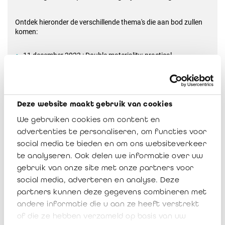
Ontdek hieronder de verschillende thema's die aan bod zullen
komen:
11 december 2023 : Double materiality: practical
considerations for preparers and auditors?
16 januari 2024 : Context (CSRD), methodology, and
strategic value risk assessment with practical insights from
Solvay!
Deze website maakt gebruik van cookies
30 januari 2024 : ESG: New (EU) sustainability legal
We gebruiken cookies om content en
requirements: what do they entail and how can my company
advertenties te personaliseren, om functies voor
prepare for the reporting and its audit?
social media te bieden en om ons websiteverkeer
12 februari 2024 : General overview of the EU Taxonomy
te analyseren. Ook delen we informatie over uw
27 februari 2024 : The G as a driver of sustainable value
gebruik van onze site met onze partners voor
creation
social media, adverteren en analyse. Deze
11 maart 2024 : What is the role of the financial
partners kunnen deze gegevens combineren met
intermediaries when building a sustainable future?
andere informatie die u aan ze heeft verstrekt
26 maart 2024 : Assurance on Sustainability information:
of die ze hebben verzameld op basis van uw
requirements and how to get ready