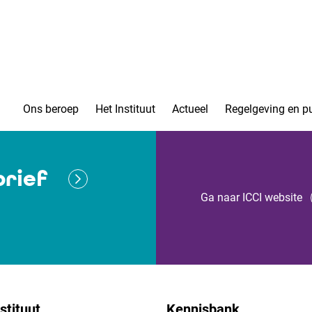
Ons beroep
Het Instituut
Actueel
Regelgeving en pu
rief
Ga naar ICCI website
stituut
Kennisbank