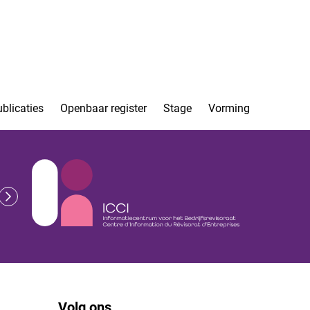
blicaties
Openbaar register
Stage
Vorming
Volg ons