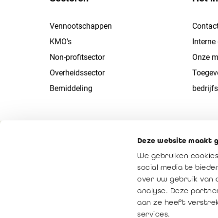
Vennootschappen
Contac
KMO's
Interne
Non-profitsector
Onze mi
Overheidssector
Toegev
Bemiddeling
bedrijfs
© Copyright 2016 - 2026
Deze website maakt g
We gebruiken cookies
social media te bied
over uw gebruik van 
analyse. Deze partne
aan ze heeft verstre
services.