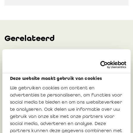
Gerelateerd
Nieuwe aanmeldprocedure IBR-portaal:
Multifactorauthenticatie (MFA) vanaf
12 mei 2026
Deze website maakt gebruik van cookies
We gebruiken cookies om content en
advertenties te personaliseren, om functies voor
17 april 2026
social media te bieden en om ons websiteverkeer
te analyseren. Ook delen we informatie over uw
gebruik van onze site met onze partners voor
social media, adverteren en analyse. Deze
De Algemene Vergadering van 24 april
partners kunnen deze gegevens combineren met