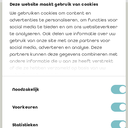
Deze website maakt gebruik van cookies
We gebruiken cookies om content en
Gerelateerd
advertenties te personaliseren, om functies voor
social media te bieden en om ons websiteverkeer
te analyseren. Ook delen we informatie over uw
gebruik van onze site met onze partners voor
Eedaflegging 20 oktober: John-Nathan
social media, adverteren en analyse. Deze
Dupont
partners kunnen deze gegevens combineren met
andere informatie die u aan ze heeft verstrekt
of die ze hebben verzameld op basis van uw
28 november 2025
gebruik van hun services.
Toestemmingsselectie
Noodzakelijk
Eedaflegging 20 oktober: Lore Monden
Voorkeuren
21 november 2025
Statistieken