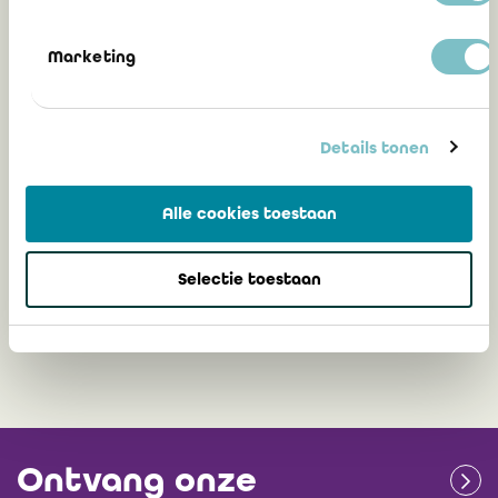
Marketing
De auditor en de connectiviteit tussen
de financiële en de niet-financiële
informatie: hoe pakken we deze nieuwe
Details tonen
uitdaging aan?
Déborah Fischer, bedrijfsrevisor, lid van de
Alle cookies toestaan
Commissie ESG van het IBR
Selectie toestaan
13 december 2023
Ontvang onze