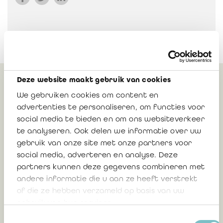
Deze website maakt gebruik van cookies
Gerelateerd
We gebruiken cookies om content en
advertenties te personaliseren, om functies voor
social media te bieden en om ons websiteverkeer
te analyseren. Ook delen we informatie over uw
Bericht: Elektronisch factureren voor
gebruik van onze site met onze partners voor
iedereen!
social media, adverteren en analyse. Deze
partners kunnen deze gegevens combineren met
andere informatie die u aan ze heeft verstrekt
2 april 2014
of die ze hebben verzameld op basis van uw
gebruik van hun services.
Toestemmingsselectie