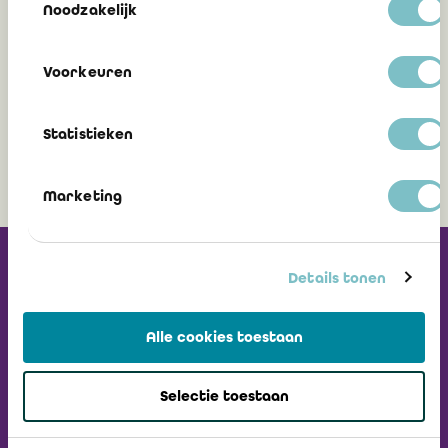
Noodzakelijk
Cijferberoepen en notarissen promoten
elektronische facturatie
Voorkeuren
6 november 2013
Statistieken
Marketing
Ontvang onze
Details tonen
Nieuwsbrief
Alle cookies toestaan
Ga naar ICCI website
Selectie toestaan