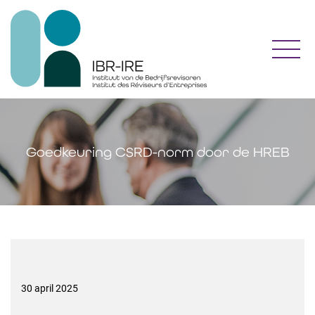
Toggl
Goedkeuring CSRD-norm door de HREB
30 april 2025