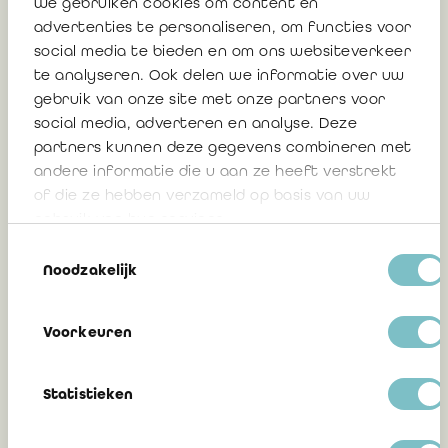
We gebruiken cookies om content en
de BAS 2026!
advertenties te personaliseren, om functies voor
social media te bieden en om ons websiteverkeer
te analyseren. Ook delen we informatie over uw
gebruik van onze site met onze partners voor
8 juli 2026
social media, adverteren en analyse. Deze
partners kunnen deze gegevens combineren met
andere informatie die u aan ze heeft verstrekt
Mededeling 2026/06: Statuut
of die ze hebben verzameld op basis van uw
“gemachtigd om de assurance van
gebruik van hun services.
duurzaamheidsinformatie uit te
Toestemmingsselectie
voeren”: scope en praktische
Noodzakelijk
modaliteiten
Voorkeuren
30 juni 2026
Statistieken