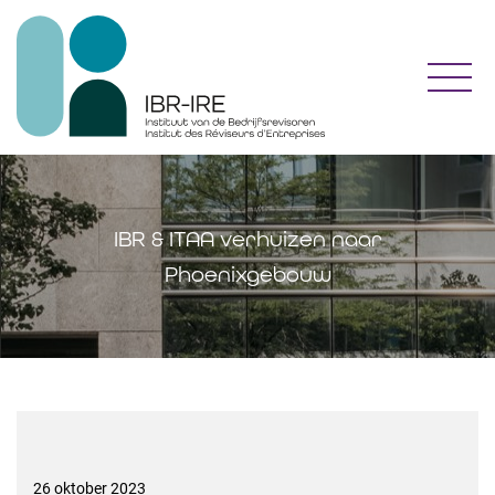
Toggl
IBR & ITAA verhuizen naar
Phoenixgebouw
26 oktober 2023