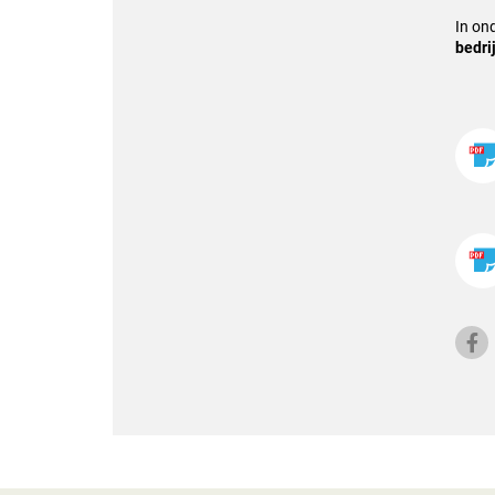
In on
bedri