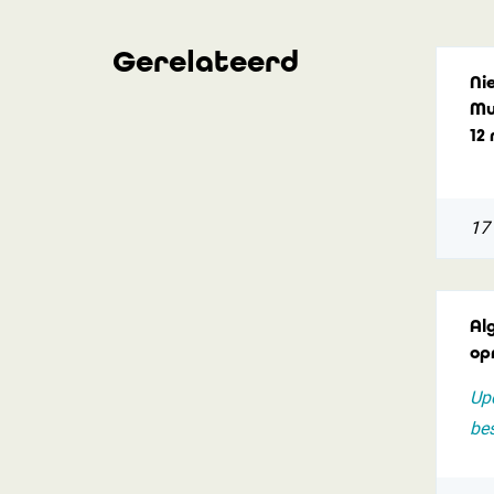
Gerelateerd
Ni
Mu
12
17 
Al
op
Upd
be