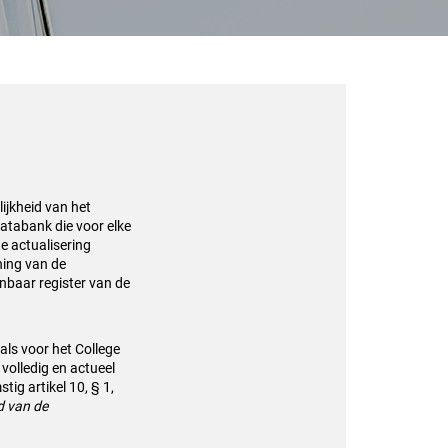
ijkheid van het
databank die voor elke
e actualisering
nning van de
enbaar register van de
als voor het College
volledig en actueel
tig artikel 10, § 1,
id van de