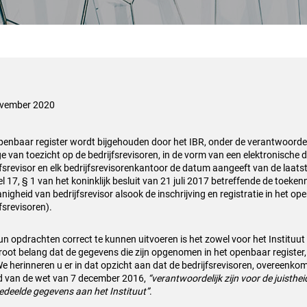
ovember 2020
penbaar register wordt bijgehouden door het IBR, onder de verantwoordel
ge van toezicht op de bedrijfsrevisoren, in de vorm van een elektronische 
jfsrevisor en elk bedrijfsrevisorenkantoor de datum aangeeft van de laatst
el 17, § 1 van het koninklijk besluit van 21 juli 2017 betreffende de toeke
nigheid van bedrijfsrevisor alsook de inschrijving en registratie in het op
fsrevisoren).
n opdrachten correct te kunnen uitvoeren is het zowel voor het Instituut 
root belang dat de gegevens die zijn opgenomen in het openbaar register, 
We herinneren u er in dat opzicht aan dat de bedrijfsrevisoren, overeenkoms
id van de wet van 7 december 2016,
“verantwoordelijk zijn voor de juisthe
deelde gegevens aan het Instituut”
.