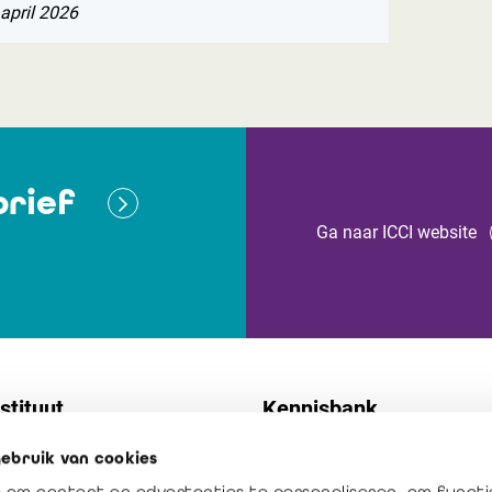
april 2026
rief
Ga naar ICCI website
stituut
Kennisbank
ebruik van cookies
t
Normen
 om content en advertenties te personaliseren, om functi