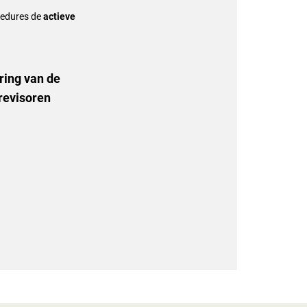
cedures de
actieve
ring van de
srevisoren