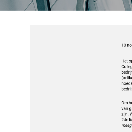
10 n
Het o
Colle
bedri
(artik
hoeda
bedrij
Om hu
van g
zijn. 
2de l
meege