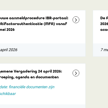
euwe aanmeldprocedure IBR-portaal:
De 
ltifactorauthenticatie (MFA) vanaf
2026
 mei 2026
aca
april 2026
7 me
gemene Vergadering 24 april 2026:
roeping, agenda en documenten
ate: financiële documenten zijn
schikbaar