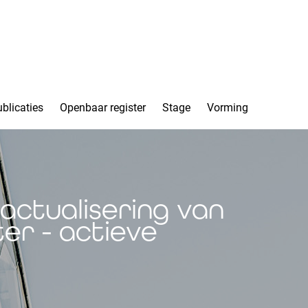
blicaties
Openbaar register
Stage
Vorming
 actualisering van
er - actieve