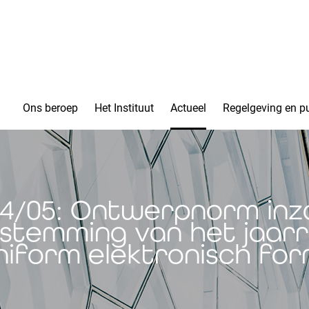
Ons beroep
Het Instituut
Actueel
Regelgeving en pu
4/05: Ontwerpnorm inz
stemming van het jaar
iform elektronisch fo