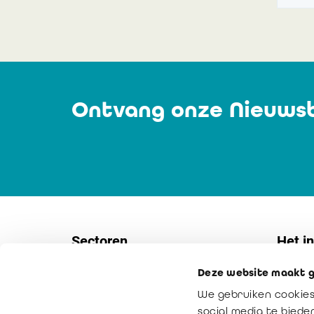
Ontvang onze Nieuwsb
Sectoren
Het in
Deze website maakt g
Vennootschappen
Contac
We gebruiken cookies
KMO's
Interne
social media te bied