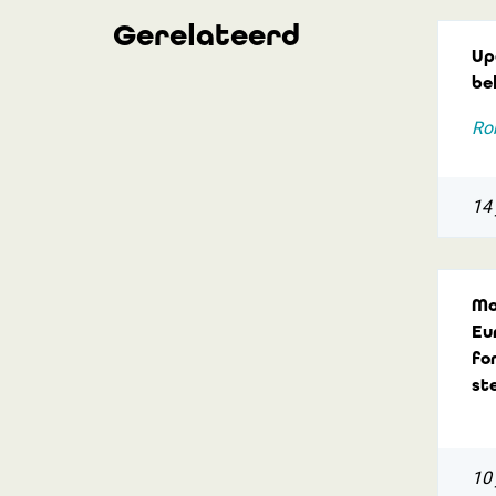
Gerelateerd
Up
be
Rob
14 
Mo
Eu
fo
ste
10 