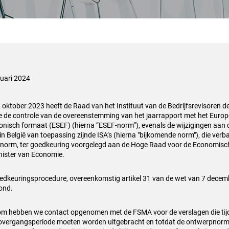
ruari 2024
 oktober 2023 heeft de Raad van het Instituut van de Bedrijfsrevisoren d
e de controle van de overeenstemming van het jaarrapport met het
Europ
ronisch formaat (ESEF) (hierna “ESEF-norm”), evenals de
wijzigingen aan
 in België van toepassing zijnde ISA’s (hierna
"bijkomende norm"), die ver
norm, ter goedkeuring
voorgelegd aan de Hoge Raad voor de Economisc
nister van
Economie.
edkeuringsprocedure, overeenkomstig artikel 31 van de wet van 7 dece
ond.
m hebben we contact opgenomen met de FSMA voor de verslagen die tij
overgangsperiode moeten worden uitgebracht en totdat de ontwerpnorm