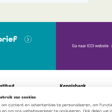
rief
Ga naar ICCI website
stituut
Kennisbank
ebruik van cookies
t
Normen
 om content en advertenties te personaliseren, om functi
 diensten
Publicaties
en en om ons websiteverkeer te analyseren. Ook delen we 