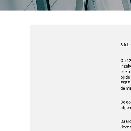
8 feb
Op 12
inzak
elekt
bij de
ESEF-
de mi
De go
afger
Daaro
deze