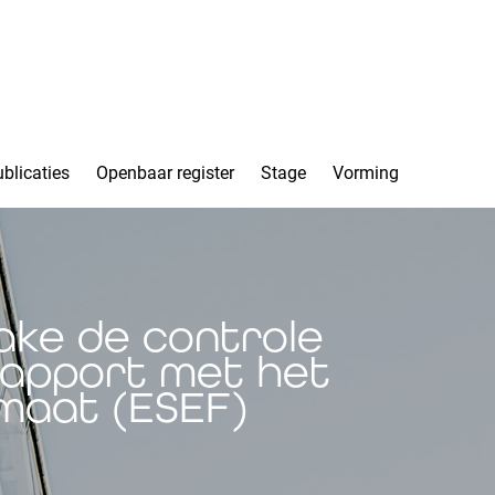
blicaties
Openbaar register
Stage
Vorming
ake de controle
rapport met het
rmaat (ESEF)