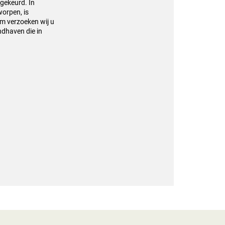
gekeurd. In
orpen, is
rom verzoeken
wij u
dhaven die in