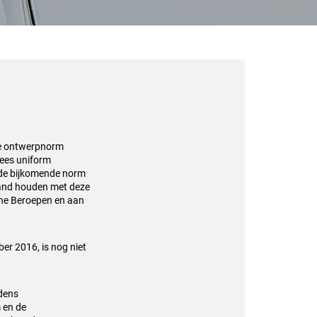
e
ontwerpnorm
ees uniform
 de bijkomende norm
band houden met deze
he Beroepen en aan
mber 2016,
is nog niet
dens
 en de