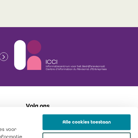
Volg ons
Alle cookies toestaan
flickr
es voor
linkedin
informatie