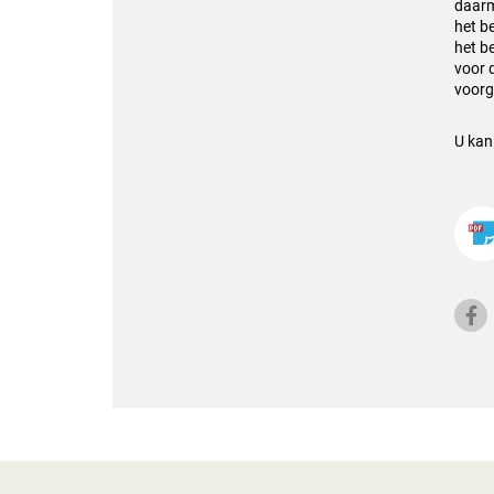
daar
het
be
het
b
voor 
voorg
U kan