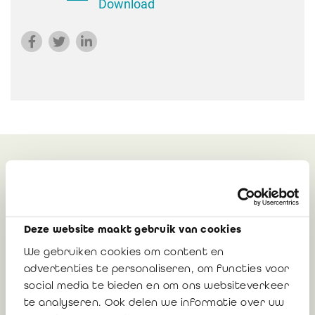
Download
Gerelateerd
Deze website maakt gebruik van cookies
Reactie van het IBR op het CBN-
ontwerpadvies “Winstuitkering: de
We gebruiken cookies om content en
uitkeringstesten voor de BV en CV”
advertenties te personaliseren, om functies voor
social media te bieden en om ons websiteverkeer
te analyseren. Ook delen we informatie over uw