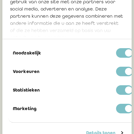
gebruik van onze site met onze partners voor
30 juli 2026
social media, adverteren en analyse. Deze
partners kunnen deze gegevens combineren met
andere informatie die u aan ze heeft verstrekt
of die ze hebben verzameld op basis van uw
Reactie van het IBR op het CBN-
gebruik van hun services.
ontwerpadvies “Verbruiklening”
Toestemmingsselectie
Noodzakelijk
30 juli 2026
Voorkeuren
Reactie van het IBR op het CBN-
Statistieken
ontwerpadvies “Winstuitkering: de
nieuwe uitkeringstesten voor de BV en
Marketing
CV”
Details tonen