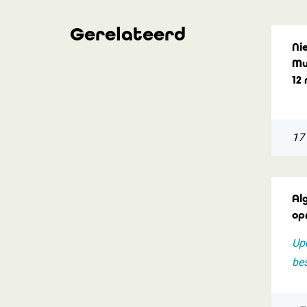
Gerelateerd
Ni
Mu
12
17 
Al
op
Upd
be