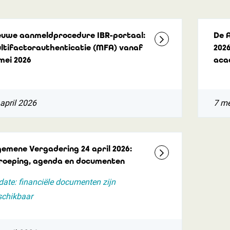
euwe aanmeldprocedure IBR-portaal:
De 
ltifactorauthenticatie (MFA) vanaf
2026
 mei 2026
aca
april 2026
7 me
gemene Vergadering 24 april 2026:
roeping, agenda en documenten
ate: financiële documenten zijn
schikbaar