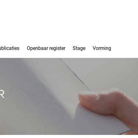
blicaties
Openbaar register
Stage
Vorming
R