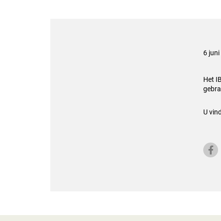
6 jun
Het I
gebra
U vin