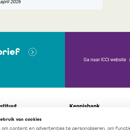
april 2026
rief
Ga naar ICCI website
stituut
Kennisbank
ebruik van cookies
t
Normen
 om content en advertenties te personaliseren, om functi