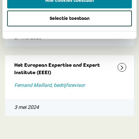
Alle cookies toestaan
penningmeester van het EEEI en
vertegenwoordiger van het IBR bij het EEEI
Selectie toestaan
27 mei 2025
Het European Expertise and Expert
Institute (EEEI)
Fernand Maillard, bedrijfsrevisor
3 mei 2024