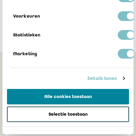
Voorkeuren
Statistieken
Marketing
Gerelateerd
Details tonen
Korte voorstelling van het European
Alle cookies toestaan
Expertise and Expert Institute (EEEI)
Fernand Maillard, bedrijfsrevisor, bestuurder-
Selectie toestaan
penningmeester van het EEEI en
vertegenwoordiger van het IBR bij het EEEI