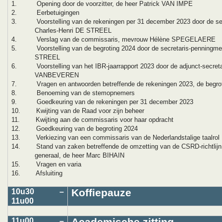
1. Opening door de voorzitter, de heer Patrick VAN IMPE
2. Eerbetuigingen
3. Voorstelling van de rekeningen per 31 december 2023 door de secr
Charles-Henri DE STREEL
4. Verslag van de commissaris, mevrouw Hélène SPEGELAERE
5. Voorstelling van de begroting 2024 door de secretaris-penningmee
STREEL
6. Voorstelling van het IBR-jaarrapport 2023 door de adjunct-secreta
VANBEVEREN
7. Vragen en antwoorden betreffende de rekeningen 2023, de begrotin
8. Benoeming van de stemopnemers
9. Goedkeuring van de rekeningen per 31 december 2023
10. Kwijting van de Raad voor zijn beheer
11. Kwijting aan de commissaris voor haar opdracht
12. Goedkeuring van de begroting 2024
13. Verkiezing van een commissaris van de Nederlandstalige taalrol
14. Stand van zaken betreffende de omzetting van de CSRD-richtlijn in
generaal, de heer Marc BIHAIN
15. Vragen en varia
16. Afsluiting
Koffiepauze
10u30 –
11u00
11u00 –