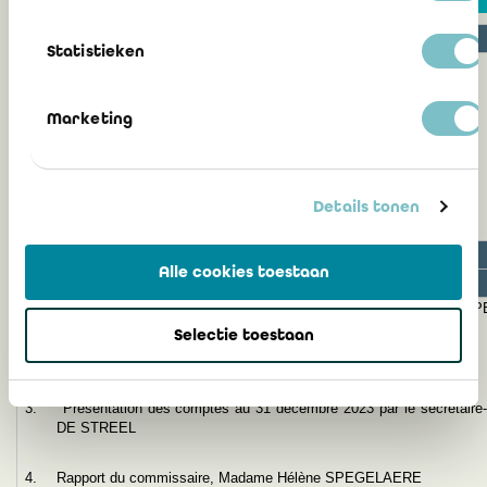
Patrick VAN IMPE, Voorzitter
Receptie en Walking Lunch
13u00
Statistieken
Marketing
Details tonen
Accueil
8h00 – 8h30
Alle cookies toestaan
Séance administrative
8h30 – 10h30
1.
Ouverture de la séance par le président, Monsieur Patrick VAN IMP
Selectie toestaan
2.
Hommages
3.
Présentation des comptes au 31 décembre 2023 par le secrétaire-t
DE STREEL
4.
Rapport du commissaire, Madame Hélène SPEGELAERE