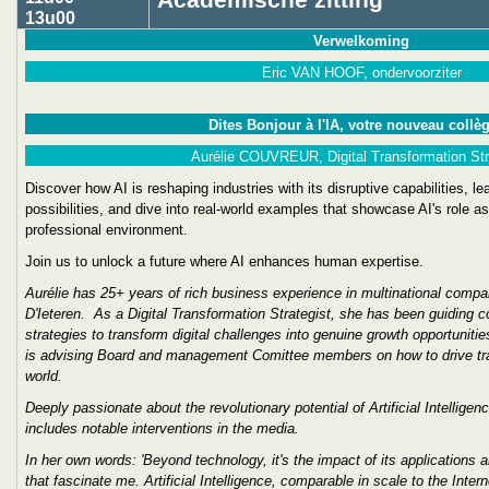
Academische zitting
13u00
Verwelkoming
Eric VAN HOOF, ondervoorziter
Dites Bonjour à l'IA, votre nouveau collèg
Aurélie COUVREUR, Digital Transformation Str
Discover how AI is reshaping industries with its disruptive capabilities, l
possibilities, and dive into real-world examples that showcase AI's role 
professional environment.
Join us to unlock a future where AI enhances human expertise.
Aurélie has 25+ years of rich business experience in multinational compa
D'Ieteren. As a Digital Transformation Strategist, she has been guiding 
strategies to transform digital challenges into genuine growth opportuniti
is advising Board and management Comittee members on how to drive trans
world.
Deeply passionate about the revolutionary potential of Artificial Intellige
includes notable interventions in the media.
In her own words: 'Beyond technology, it's the impact of its applications a
that fascinate me. Artificial Intelligence, comparable in scale to the Interne