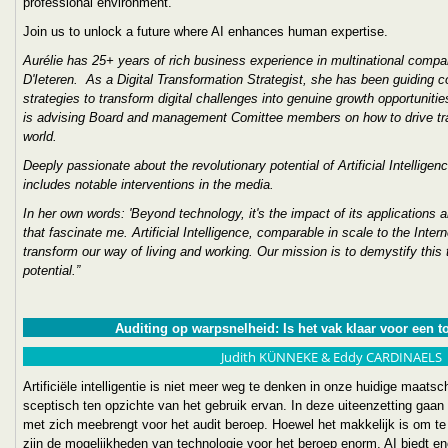
professional environment.
Join us to unlock a future where AI enhances human expertise.
Aurélie has 25+ years of rich business experience in multinational compa
D'Ieteren. As a Digital Transformation Strategist, she has been guiding 
strategies to transform digital challenges into genuine growth opportuniti
is advising Board and management Comittee members on how to drive trans
world.
Deeply passionate about the revolutionary potential of Artificial Intellige
includes notable interventions in the media.
In her own words: 'Beyond technology, it's the impact of its applications a
that fascinate me. Artificial Intelligence, comparable in scale to the Interne
transform our way of living and working. Our mission is to demystify this
potential.”
Auditing op warpsnelheid: Is het vak klaar voor een 
Judith KÜNNEKE & Eddy CARDINAELS
Artificiële intelligentie is niet meer weg te denken in onze huidige maatsc
sceptisch ten opzichte van het gebruik ervan. In deze uiteenzetting gaan 
met zich meebrengt voor het audit beroep. Hoewel het makkelijk is om te st
zijn de mogelijkheden van technologie voor het beroep enorm. AI biedt e