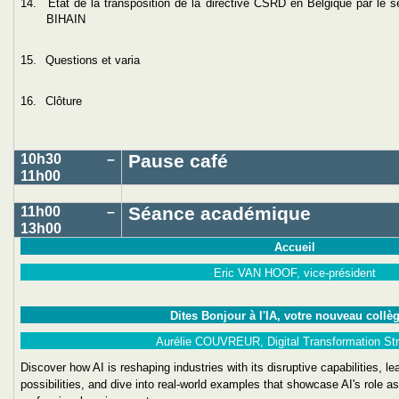
14.
Etat de la transposition de la directive CSRD en Belgique par le s
BIHAIN
15.
Questions et varia
16.
Clôture
Pause café
10h30 –
11h00
Séance académique
11h00 –
13h00
Accueil
Eric VAN HOOF, vice-président
Dites Bonjour à l'IA, votre nouveau collèg
Aurélie COUVREUR, Digital Transformation Str
Discover how AI is reshaping industries with its disruptive capabilities, l
possibilities, and dive into real-world examples that showcase AI's role 