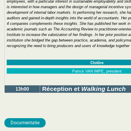
employees, with a particular interest in sustainable employability and sk
is
interested in how managers and the design of managerial incentive sys
development of internal labor markets.
In performing her research, she ha
auditors and gained in-depth insights into the world of accountants. Her 
4 companies complements these insights. She has
published
her
work in
academic journals such as The Accounting Review to practitioner-orient
Institute to increase the valorization of
her
findings. In
her
prior position a
institution
she
bridged the gap between practice, academia, and policymak
recognizing the need to bring producers and users of knowledge together
Clotûre
Patrick VAN IMPE, président
Réception et
Walking Lunch
13h00
Documentatie