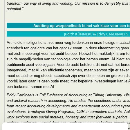
transform our way of living and working. Our mission is to demystify this
potential.”
Auditing op warpsnelheid: Is het vak klaar voor een 
Judith KÜNNEKE & Eddy CARDINAELS
Artificiële intelligentie is niet meer weg te denken in onze huidige maatsc
sceptisch ten opzichte van het gebruik ervan. In deze uiteenzetting gaan 
met zich meebrengt voor het audit beroep. Hoewel het makkelijk is om te st
zijn de mogelijkheden van technologie voor het beroep enorm. AI biedt e
traditionele audit voorbijgaan. Voor de audit betekent dit niet dat het ber
Integendeel, met AI kan efficiëntie toenemen, maar hiervoor zijn er zek
moet de auditor nog steeds sceptisch zijn over de limieten en grenzen die
voorbij laten gaan is geen optie meer, met beperkte investeringen kan j
een toekomst samen met AI.
Eddy Cardinaels is Full Professor of Accounting at Tilburg University. H
and archival research in accounting. He studies the conditions under whi
from recent accounting developments and management accounting system
evaluations, Employee Giving Programs, CSR in competive markets, Aut
work explores how social motives, honesty and trust (between superiors,
partners) enter into crucial decisions such as capital budgeting, investmen
negotiations. Besides this, he also studies corporate governance (e.g