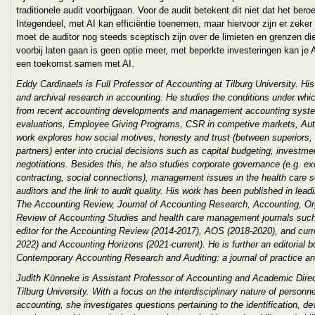
traditionele audit voorbijgaan. Voor de audit betekent dit niet dat het ber
Integendeel, met AI kan efficiëntie toenemen, maar hiervoor zijn er zek
moet de auditor nog steeds sceptisch zijn over de limieten en grenzen die
voorbij laten gaan is geen optie meer, met beperkte investeringen kan j
een toekomst samen met AI.
Eddy Cardinaels is Full Professor of Accounting at Tilburg University. H
and archival research in accounting. He studies the conditions under whi
from recent accounting developments and management accounting system
evaluations, Employee Giving Programs, CSR in competive markets, Aut
work explores how social motives, honesty and trust (between superiors,
partners) enter into crucial decisions such as capital budgeting, investmen
negotiations. Besides this, he also studies corporate governance (e.g
contracting, social connections), management issues in the health care se
auditors and the link to audit quality. His work has been published in lea
The Accounting Review, Journal of Accounting Research, Accounting, Org
Review of Accounting Studies and health care management journals such
editor for the Accounting Review (2014-2017), AOS (2018-2020), and cur
2022) and Accounting Horizons (2021-current). He is further an editorial 
Contemporary Accounting Research and Auditing: a journal of practice a
Judith Künneke
is A
ssistant Professor of Accounting and Academic Dire
Tilburg University. With a focus on the interdisciplinary nature of perso
accounting,
she
investigate
s
questions pertaining to the identification, d