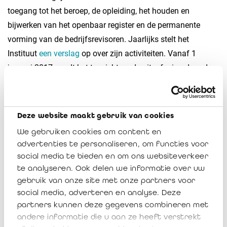
toegang tot het beroep, de opleiding, het houden en
bijwerken van het openbaar register en de permanente
vorming van de bedrijfsrevisoren. Jaarlijks stelt het
Instituut
een verslag
op over zijn activiteiten. Vanaf 1
januari 2017 wordt het toezicht op de uitoefening door de
bedrijfsrevisoren van hun beroep, alsook de organisatie van
kwaliteitscontrole uitgevoerd door het College van toezicht
op de bedrijfsrevisoren.
Deze website maakt gebruik van cookies
We gebruiken cookies om content en
De bedrijfsrevisor heeft als hoofdtaak alle opdrachten uit te
advertenties te personaliseren, om functies voor
voeren die bij of krachtens de wet aan de bedrijfsrevisoren
social media te bieden en om ons websiteverkeer
uitsluitend zijn toevertrouwd en in het bijzonder alle
te analyseren. Ook delen we informatie over uw
gebruik van onze site met onze partners voor
revisorale opdrachten ter uitvoering van of krachtens de
social media, adverteren en analyse. Deze
wet (art. 4 wet van de wet van 7 december 2016). De
partners kunnen deze gegevens combineren met
beroepsnormen bepalen hoe de bedrijfsrevisor de
andere informatie die u aan ze heeft verstrekt
jaarrekening van een onderneming moet controleren en zijn