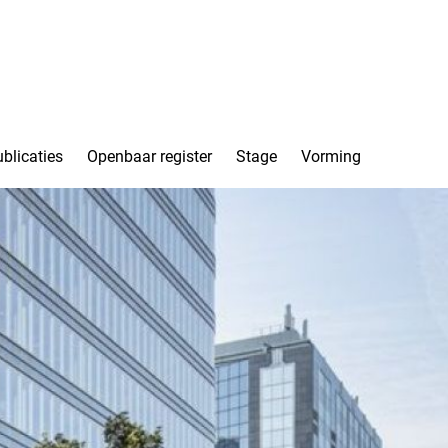
blicaties
Openbaar register
Stage
Vorming