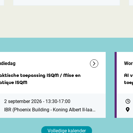
udiedag
Wor
aktische toepassing ISQM / Mise en
AI 
atique ISQM
toe
2 september 2026 - 13:30-17:00
IBR (Phoenix Building - Koning Albert II-laan 19, 1210 Brussel. Vlak bij station Brussel-Noord. Parking ZIN: Antwerpsesteenweg 59, 1000 Brussel)
Volledige kalender