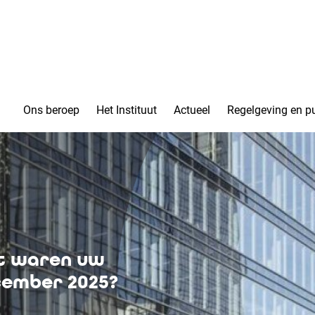
Ons beroep
Het Instituut
Actueel
Regelgeving en pu
at waren uw
cember 2025?