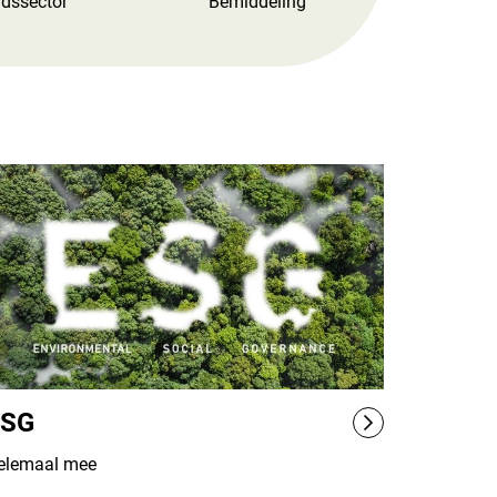
idssector
Bemiddeling
ESG
elemaal mee