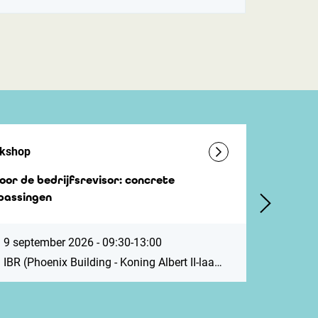
kshop
Work
voor de bedrijfsrevisor: concrete
Aand
passingen
inclu
9 september 2026 - 09:30-13:00
IBR (Phoenix Building - Koning Albert II-laan 19, 1210 Brussel. Vlak bij station Brussel-Noord. Parking ZIN: Antwerpsesteenweg 59, 1000 Brussel)
IB