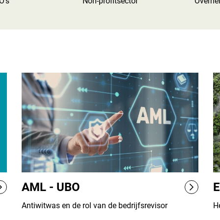
O's
Non-profitsector
Overhe
AML - UBO
Antiwitwas en de rol van de bedrijfsrevisor
H