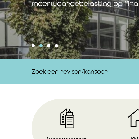
meerwaardebelasting op finan
Zoek een revisor/kantoor