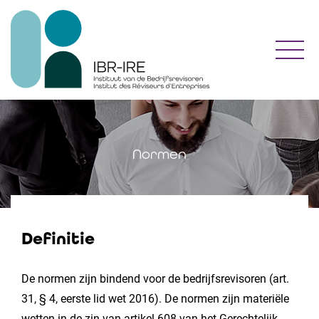
Toggl
Normen
Definitie
De normen zijn bindend voor de bedrijfsrevisoren (art.
31, § 4, eerste lid wet 2016). De normen zijn materiële
wetten in de zin van artikel 608 van het Gerechtelijk