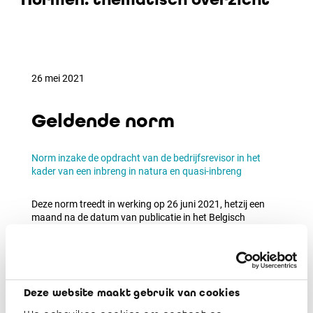
26 mei 2021
Geldende norm
Norm inzake de opdracht van de bedrijfsrevisor in het
kader van een inbreng in natura en quasi-inbreng
Deze norm treedt in werking op 26 juni 2021, hetzij een
maand na de datum van publicatie in het Belgisch
Staatsblad van het bericht tot goedkeuring door de
minister die bevoegd is voor Economie (26 mei 2021).
Vanaf deze datum worden de
normen inzake de conrole
van inbreng in natura en quasi-inbreng (1 april 2002)
opgeheven.
Deze website maakt gebruik van cookies