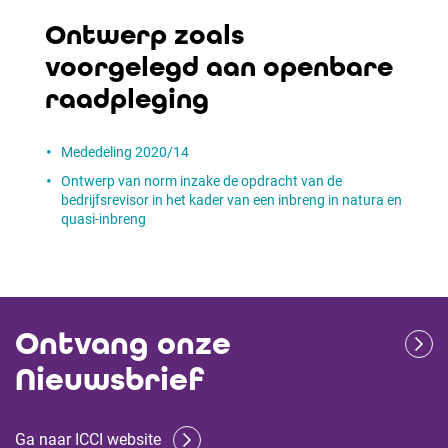
Ontwerp zoals
voorgelegd aan openbare
raadpleging
Mededeling 2020/14
Ontwerp van norm inzake de opdracht van de
bedrijfsrevisor in het kader van een inbreng in natura en
quasi-inbreng
Ontvang onze
Nieuwsbrief
Ga naar ICCI website