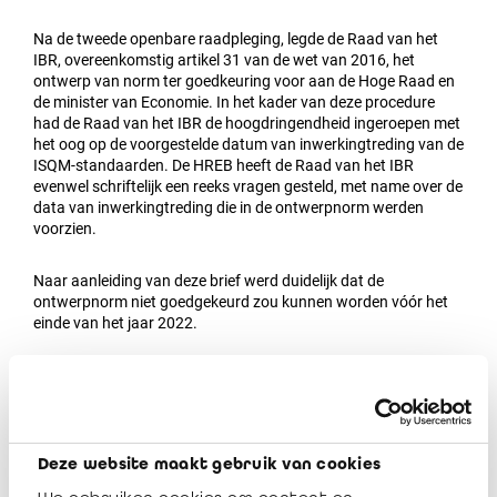
Na de tweede openbare raadpleging, legde de Raad van het
IBR, overeenkomstig artikel 31 van de wet van 2016, het
ontwerp van norm ter goedkeuring voor aan de Hoge Raad en
de minister van Economie. In het kader van deze procedure
had de Raad van het IBR de hoogdringendheid ingeroepen met
het oog op de voorgestelde datum van inwerkingtreding van de
ISQM-standaarden. De HREB heeft de Raad van het IBR
evenwel schriftelijk een reeks vragen gesteld, met name over de
data van inwerkingtreding die in de ontwerpnorm werden
voorzien.
Naar aanleiding van deze brief werd duidelijk dat de
ontwerpnorm niet goedgekeurd zou kunnen worden vóór het
einde van het jaar 2022.
Daarom heeft de Raad beslist om niet langer de datum van 1
januari 2023 als uiterste datum voor de opzet van een
kwaliteitsmanagementsysteem voor de revisorale opdrachten
in overeenstemming met ISQM te weerhouden. De Raad
benadrukt evenwel dat het systeem nog steeds definitief
Deze website maakt gebruik van cookies
opgezet en geïmplementeerd dient te zijn tegen uiterlijk 15