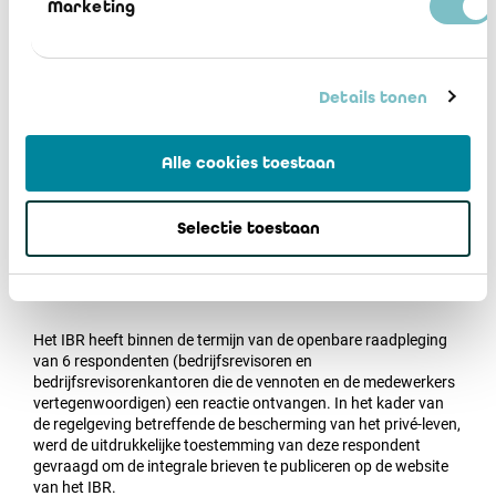
Marketing
De belangrijkste wijzigingen hadden betrekking op
het toepassingsgebied van ISQM 1 en 2, namelijk de
Details tonen
revisorale opdrachten in de zin van de wet van 7 december
2016 betreffende de organisatie van het beroep en het
publiek toezicht op de bedrijfsrevisoren; en
Alle cookies toestaan
de verduidelijking van de situaties waarin de
bedrijfsrevisoren de uitvoering van een opdrachtgerichte
Selectie toestaan
kwaliteitsbeoordeling moeten voorzien, overeenkomstig
paragraaf 34, (f), van ISQM 1.
Het IBR heeft binnen de termijn van de openbare raadpleging
van 6 respondenten (bedrijfsrevisoren en
bedrijfsrevisorenkantoren die de vennoten en de medewerkers
vertegenwoordigen) een reactie ontvangen. In het kader van
de regelgeving betreffende de bescherming van het privé-leven,
werd de uitdrukkelijke toestemming van deze respondent
gevraagd om de integrale brieven te publiceren op de website
van het IBR.