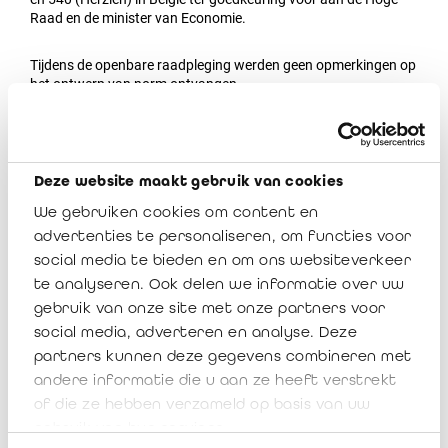
Raad en de minister van Economie.
Tijdens de openbare raadpleging werden geen opmerkingen op
het ontwerp van norm ontvangen.
Tijdens de hoorzitting van het IBR op 10 maart 2023, heeft de
Hoge Raad evenwel de Raad van het IBR verzocht verfijningen
aan te brengen, die zijn aangebracht in de ter goedkeuring
Deze website maakt gebruik van cookies
voorgelegde ontwerpnorm:
We gebruiken cookies om content en
Controlestandaarden (ISA’s) 250 (Herzien), 315
advertenties te personaliseren, om functies voor
(Herzien 2019) en 540 (Herzien) in België (aangepast na de
social media te bieden en om ons websiteverkeer
hoorzitting)
te analyseren. Ook delen we informatie over uw
gebruik van onze site met onze partners voor
Ontwerp van norm, zoals voor openbare raadpleging
voorgelegd
social media, adverteren en analyse. Deze
partners kunnen deze gegevens combineren met
Van 5 september 2022 tot 5 oktober 2022 organiseerde de
andere informatie die u aan ze heeft verstrekt
Raad van het IBR een openbare raadpleging overeenkomstig
of die ze hebben verzameld op basis van uw
artikel 31 van de wet van 7 december 2016 tot organisatie van
gebruik van hun services.
het beroep van en het publiek toezicht op de bedrijfsrevisoren.